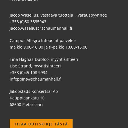
Jacob Waselius, vastaava tuottaja (varauspyynnöt)
+358 (0)50 3535043
jacob.waselius@schaumanhall.fi
Campus Allegro Infopoint palvelee
ma klo 9.00-16.00 ja ti-pe klo 10.00-15.00
Tina Hagnäs-Dubloo, myyntisihteeri
Lise Strand, myyntisihteeri
+358 (0)45 108 9934
infopoint@schaumanhall.fi
Jakobstads Konsertsal Ab
Kauppiaankatu 10
68600 Pietarsaari
TILAA UUTISKIRJE TÄSTÄ