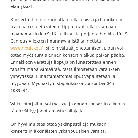
elämyksiä!
Konsertteihimme kannattaa tulla ajoissa ja lippukin on
hyvä hankkia etukäteen. Lippuja voi tulla ostamaan
maanantaisin klo 9-16 ja tiistaista perjantaihin klo. 10-15
Campus Allegron lipunmyynnistä tai netistä
www.netticket.fi
, silloin välttää jonottamisen. Lipun voi
ostaa myös tuntia ennen konsertin alkua paikan päältä.
Ennakkoon varattuja lippuja on lunastettava ennen
tapahtumapäivämäärää, tästä ilmoitetaan varauksen
yhteydessä. Lunastamattomat liput vapautetaan ja
myydään. Myöhästymistapauksissa voi soittaa 045-
1089934.
Väliaikatarjoilun voi maksaa jo ennen konsertin alkua ja
täten välttyy jonottamasta väliajalla.
On hyvä muistaa ottaa yskänpastilleja mukaan
konserttiin äkkinäisten yskänpuuskien varalta.