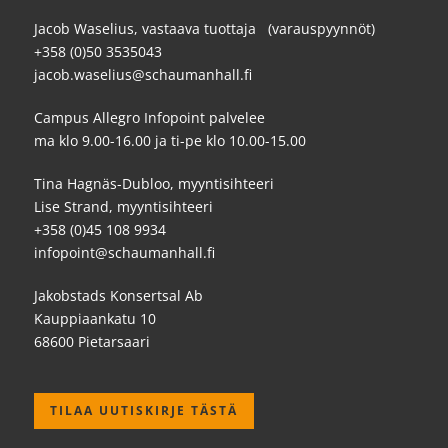
Jacob Waselius, vastaava tuottaja (varauspyynnöt)
+358 (0)50 3535043
jacob.waselius@schaumanhall.fi
Campus Allegro Infopoint palvelee
ma klo 9.00-16.00 ja ti-pe klo 10.00-15.00
Tina Hagnäs-Dubloo, myyntisihteeri
Lise Strand, myyntisihteeri
+358 (0)45 108 9934
infopoint@schaumanhall.fi
Jakobstads Konsertsal Ab
Kauppiaankatu 10
68600 Pietarsaari
TILAA UUTISKIRJE TÄSTÄ