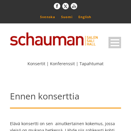
Svenska
Suomi
English
Konsertit | Konferenssit | Tapahtumat
Ennen konserttia
Elävä konsertti on sen ainutkertainen kokemus, jossa
yleisö on mukana hetkessä. Lähde siis rohkeasti kohti