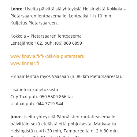
Lento
: Useita päivittäisiä yhteyksiä Helsingistä Kokkola –
Pietarsaaren lentoasemalle. Lentoaika 1 h 10 min.
Kuljetus Pietarsaareen.
Kokkola – Pietarsaaren lentoasema
Lentäjäntie 162, puh. (06) 869 6899
www.finavia.fi/fi/kokkola-pietarsaari/
www.finnair.fi
Finnair lentää myös Vaasaan (n. 80 km Pietarsaaresta).
Lisätietoja kuljetuksista
City Taxi puh. 050 5509 866 tai
Ulataxi puh. 044 7719 944
Juna
: Useita yhteyksiä Pännäisten rautatieasemalle
päivittäin sekä etelästä että pohjoisesta. Matka-aika
Helsingistä n. 4 h 30 min, Tampereelta n. 2 h 30 min.