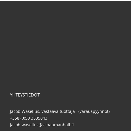
YHTEYSTIEDOT
Jacob Waselius, vastaava tuottaja (varauspyynnöt)
+358 (0)50 3535043
jacob.waselius@schaumanhall.fi