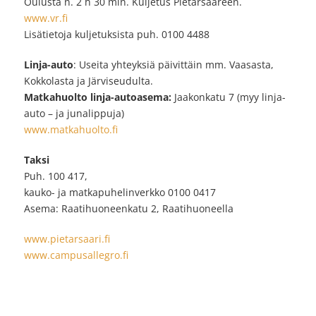
Oulusta n. 2 h 30 min. Kuljetus Pietarsaareen.
www.vr.fi
Lisätietoja kuljetuksista puh. 0100 4488
Linja-auto
: Useita yhteyksiä päivittäin mm. Vaasasta,
Kokkolasta ja Järviseudulta.
Matkahuolto linja-autoasema:
Jaakonkatu 7 (myy linja-
auto – ja junalippuja)
www.matkahuolto.fi
Taksi
Puh. 100 417,
kauko- ja matkapuhelinverkko 0100 0417
Asema: Raatihuoneenkatu 2, Raatihuoneella
www.pietarsaari.fi
www.campusallegro.fi