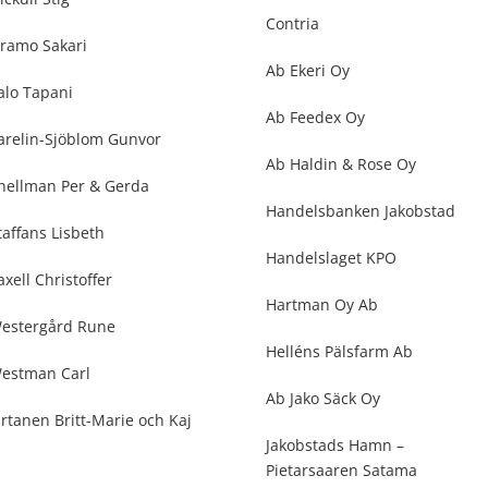
Contria
ramo Sakari
Ab Ekeri Oy
alo Tapani
Ab Feedex Oy
arelin-Sjöblom Gunvor
Ab Haldin & Rose Oy
nellman Per & Gerda
Handelsbanken Jakobstad
taffans Lisbeth
Handelslaget KPO
axell Christoffer
Hartman Oy Ab
estergård Rune
Helléns Pälsfarm Ab
estman Carl
Ab Jako Säck Oy
irtanen Britt-Marie och Kaj
Jakobstads Hamn –
Pietarsaaren Satama