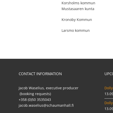
Korsholms kommun
Mustasaaren kunta
Kronoby Kommun
Larsmo kommun
CONTACT INFORMATION
UPC
Jacob Waselius, executive producer
Dolly
(booking requests)
13.0
+358 (0)50 3535043
Dolly
jacob.waselius@schaumanhall.fi
13.0