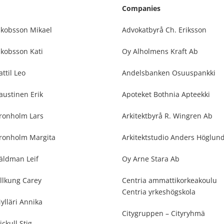
Companies
akobsson Mikael
Advokatbyrå Ch. Eriksson
akobsson Kati
Oy Alholmens Kraft Ab
attil Leo
Andelsbanken Osuuspankki
austinen Erik
Apoteket Bothnia Apteekki
ronholm Lars
Arkitektbyrå R. Wingren Ab
ronholm Margita
Arkitektstudio Anders Höglun
äldman Leif
Oy Arne Stara Ab
illkung Carey
Centria ammattikorkeakoulu
Centria yrkeshögskola
ylläri Annika
Citygruppen – Cityryhmä
ickull Stig