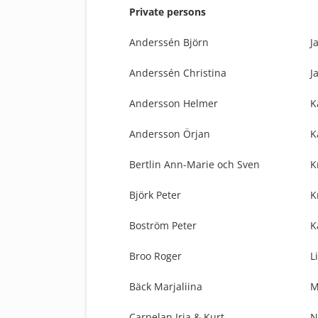
Private persons
Anderssén Björn
J
Anderssén Christina
J
Andersson Helmer
K
Andersson Örjan
K
Bertlin Ann-Marie och Sven
K
Björk Peter
K
Boström Peter
K
Broo Roger
L
Bäck Marjaliina
M
Carpelan Irja & Kurt
N