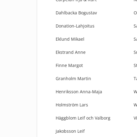
Dahlbacka Bogustav
O
Donation-Lahjoitus
S
Eklund Mikael
S
Ekstrand Anne
S
Finne Margot
S
Granholm Martin
T
Henriksson Anna-Maja
W
Holmström Lars
W
Häggblom Leif och Valborg
V
Jakobsson Leif