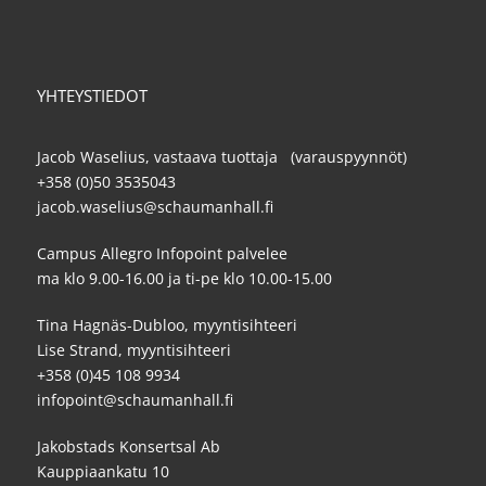
YHTEYSTIEDOT
Jacob Waselius, vastaava tuottaja (varauspyynnöt)
+358 (0)50 3535043
jacob.waselius@schaumanhall.fi
Campus Allegro Infopoint palvelee
ma klo 9.00-16.00 ja ti-pe klo 10.00-15.00
Tina Hagnäs-Dubloo, myyntisihteeri
Lise Strand, myyntisihteeri
+358 (0)45 108 9934
infopoint@schaumanhall.fi
Jakobstads Konsertsal Ab
Kauppiaankatu 10