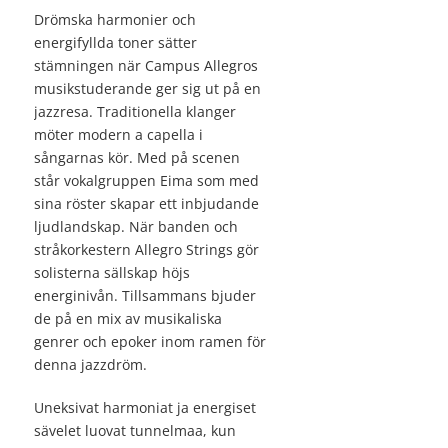
Drömska harmonier och
energifyllda toner sätter
stämningen när Campus Allegros
musikstuderande ger sig ut på en
jazzresa. Traditionella klanger
möter modern a capella i
sångarnas kör. Med på scenen
står vokalgruppen Eima som med
sina röster skapar ett inbjudande
ljudlandskap. När banden och
stråkorkestern Allegro Strings gör
solisterna sällskap höjs
energinivån. Tillsammans bjuder
de på en mix av musikaliska
genrer och epoker inom ramen för
denna jazzdröm.
Uneksivat harmoniat ja energiset
sävelet luovat tunnelmaa, kun