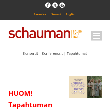
Svenska
Suomi
English
Konsertit | Konferenssit | Tapahtumat
HUOM!
Tapahtuman