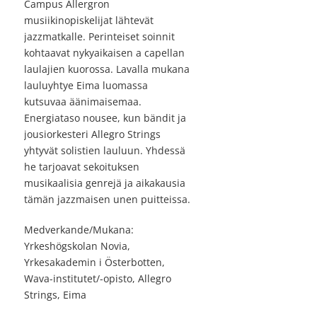
Campus Allergron
musiikinopiskelijat lähtevät
jazzmatkalle. Perinteiset soinnit
kohtaavat nykyaikaisen a capellan
laulajien kuorossa. Lavalla mukana
lauluyhtye Eima luomassa
kutsuvaa äänimaisemaa.
Energiataso nousee, kun bändit ja
jousiorkesteri Allegro Strings
yhtyvät solistien lauluun. Yhdessä
he tarjoavat sekoituksen
musikaalisia genrejä ja aikakausia
tämän jazzmaisen unen puitteissa.
Medverkande/Mukana:
Yrkeshögskolan Novia,
Yrkesakademin i Österbotten,
Wava-institutet/-opisto, Allegro
Strings, Eima