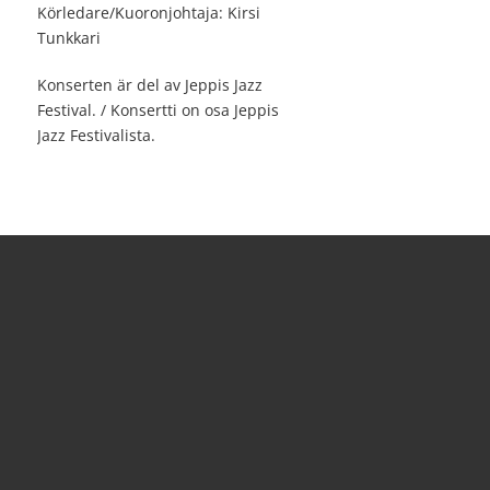
Körledare/Kuoronjohtaja: Kirsi
Tunkkari
Konserten är del av Jeppis Jazz
Festival. / Konsertti on osa Jeppis
Jazz Festivalista.