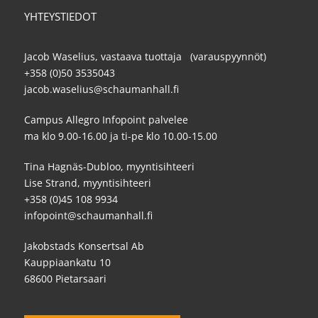
YHTEYSTIEDOT
Jacob Waselius, vastaava tuottaja (varauspyynnöt)
+358 (0)50 3535043
jacob.waselius@schaumanhall.fi
Campus Allegro Infopoint palvelee
ma klo 9.00-16.00 ja ti-pe klo 10.00-15.00
Tina Hagnäs-Dubloo, myyntisihteeri
Lise Strand, myyntisihteeri
+358 (0)45 108 9934
infopoint@schaumanhall.fi
Jakobstads Konsertsal Ab
Kauppiaankatu 10
68600 Pietarsaari