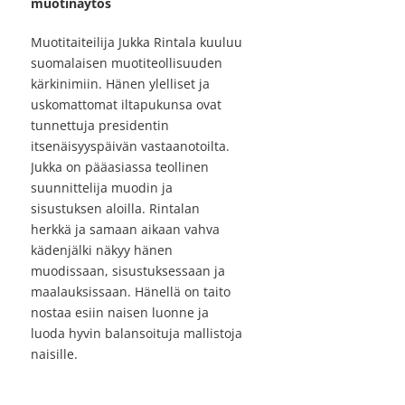
muotinäytös
Muotitaiteilija Jukka Rintala kuuluu
suomalaisen muotiteollisuuden
kärkinimiin. Hänen ylelliset ja
uskomattomat iltapukunsa ovat
tunnettuja presidentin
itsenäisyyspäivän vastaanotoilta.
Jukka on pääasiassa teollinen
suunnittelija muodin ja
sisustuksen aloilla. Rintalan
herkkä ja samaan aikaan vahva
kädenjälki näkyy hänen
muodissaan, sisustuksessaan ja
maalauksissaan. Hänellä on taito
nostaa esiin naisen luonne ja
luoda hyvin balansoituja mallistoja
naisille.