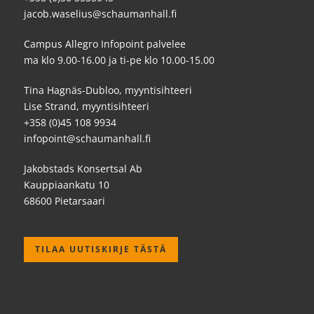
jacob.waselius@schaumanhall.fi
Campus Allegro Infopoint palvelee
ma klo 9.00-16.00 ja ti-pe klo 10.00-15.00
Tina Hagnäs-Dubloo, myyntisihteeri
Lise Strand, myyntisihteeri
+358 (0)45 108 9934
infopoint@schaumanhall.fi
Jakobstads Konsertsal Ab
Kauppiaankatu 10
68600 Pietarsaari
TILAA UUTISKIRJE TÄSTÄ