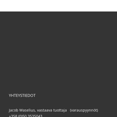
YHTEYSTIEDOT
Jacob Waselius, vastaava tuottaja (varauspyynnöt)
+358 (0)50 3535043