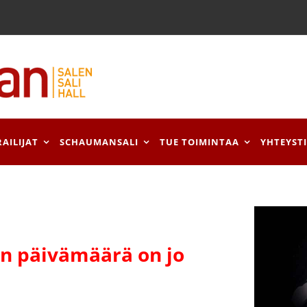
RAILIJAT
SCHAUMANSALI
TUE TOIMINTAA
YHTEYST
 päivämäärä on jo