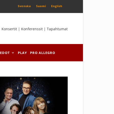
Svenska
Suomi
English
Konsertit | Konferenssit | Tapahtumat
IEDOT
PLAY
PRO ALLEGRO