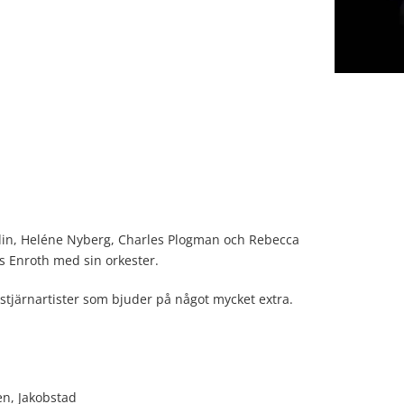
din, Heléne Nyberg, Charles Plogman och Rebecca
s Enroth med sin orkester.
tjärnartister som bjuder på något mycket extra.
en, Jakobstad