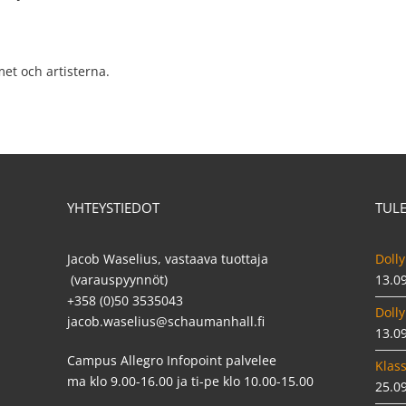
et och artisterna.
YHTEYSTIEDOT
TUL
Jacob Waselius, vastaava tuottaja
Dolly
(varauspyynnöt)
13.0
+358 (0)50 3535043
Dolly
jacob.waselius@schaumanhall.fi
13.0
Campus Allegro Infopoint palvelee
Klass
ma klo 9.00-16.00 ja ti-pe klo 10.00-15.00
25.0