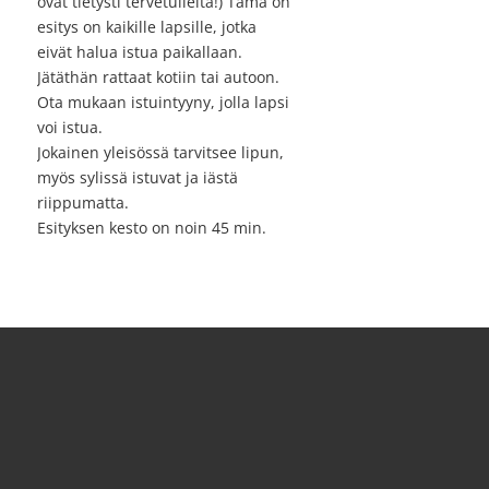
ovat tietysti tervetulleita!) Tämä on
esitys on kaikille lapsille, jotka
eivät halua istua paikallaan.
Jätäthän rattaat kotiin tai autoon.
Ota mukaan istuintyyny, jolla lapsi
voi istua.
Jokainen yleisössä tarvitsee lipun,
myös sylissä istuvat ja iästä
riippumatta.
Esityksen kesto on noin 45 min.