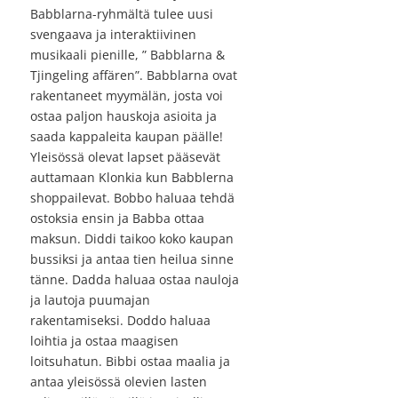
Babblarna-ryhmältä tulee uusi
svengaava ja interaktiivinen
musikaali pienille, ” Babblarna &
Tjingeling affären”. Babblarna ovat
rakentaneet myymälän, josta voi
ostaa paljon hauskoja asioita ja
saada kappaleita kaupan päälle!
Yleisössä olevat lapset pääsevät
auttamaan Klonkia kun Babblerna
shoppailevat. Bobbo haluaa tehdä
ostoksia ensin ja Babba ottaa
maksun. Diddi taikoo koko kaupan
bussiksi ja antaa tien heilua sinne
tänne. Dadda haluaa ostaa nauloja
ja lautoja puumajan
rakentamiseksi. Doddo haluaa
loihtia ja ostaa maagisen
loitsuhatun. Bibbi ostaa maalia ja
antaa yleisössä olevien lasten