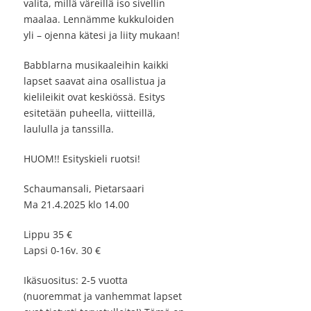
valita, millä väreillä iso sivellin
maalaa. Lennämme kukkuloiden
yli – ojenna kätesi ja liity mukaan!
Babblarna musikaaleihin kaikki
lapset saavat aina osallistua ja
kielileikit ovat keskiössä. Esitys
esitetään puheella, viitteillä,
laululla ja tanssilla.
HUOM!! Esityskieli ruotsi!
Schaumansali, Pietarsaari
Ma 21.4.2025 klo 14.00
Lippu 35 €
Lapsi 0-16v. 30 €
Ikäsuositus: 2-5 vuotta
(nuoremmat ja vanhemmat lapset