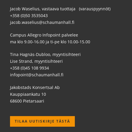
Jacob Waselius, vastaava tuottaja (varauspyynnöt)
+358 (0)50 3535043
jacob.waselius@schaumanhall.fi
Campus Allegro Infopoint palvelee
ma klo 9.00-16.00 ja ti-pe klo 10.00-15.00
Tina Hagnäs-Dubloo, myyntisihteeri
Lise Strand, myyntisihteeri
+358 (0)45 108 9934
infopoint@schaumanhall.fi
Jakobstads Konsertsal Ab
Kauppiaankatu 10
68600 Pietarsaari
TILAA UUTISKIRJE TÄSTÄ