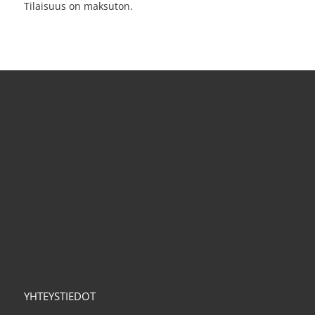
Tilaisuus on maksuton.
YHTEYSTIEDOT