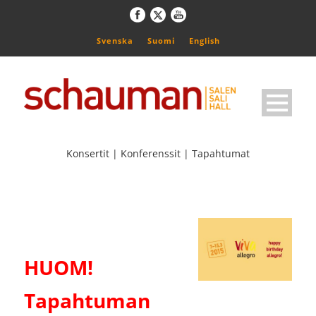
Svenska
Suomi
English
Konsertit | Konferenssit | Tapahtumat
HUOM!
Tapahtuman