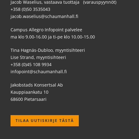
Jacob Waselius, vastaava tuottaja (varauspyynnöt)
+358 (0)50 3535043
jacob.waselius@schaumanhall.fi
Campus Allegro Infopoint palvelee
ma klo 9.00-16.00 ja ti-pe klo 10.00-15.00
Tina Hagnäs-Dubloo, myyntisihteeri
Lise Strand, myyntisihteeri
+358 (0)45 108 9934
infopoint@schaumanhall.fi
Jakobstads Konsertsal Ab
Kauppiaankatu 10
68600 Pietarsaari
TILAA UUTISKIRJE TÄSTÄ