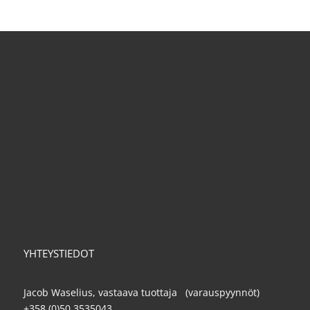
YHTEYSTIEDOT
Jacob Waselius, vastaava tuottaja (varauspyynnöt)
+358 (0)50 3535043