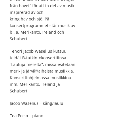
från havet” för att ta del av musik
inspirerad av och
kring hav och sjö. På
konsertprogrammet står musik av
bl. a. Merikanto, Ireland och
Schubert.
Tenori Jacob Waselius kutsuu
teidät B-tutkintokonserttiinsa
“Lauluja mereltä”, missä esitetään
meri- ja järviaiheista musiikkia.
Konserttiohjelmassa musiikkina
mm. Merikanto, Ireland ja
Schubert.
Jacob Waselius – sång/laulu
Tea Polso – piano