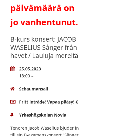
päivämäärä on
jo vanhentunut.
B-kurs konsert: JACOB
WASELIUS Sånger från
havet / Lauluja mereltä
25.05.2023
18:00 –
Schaumansali
Fritt inträde! Vapaa pääsy! €
Yrkeshögskolan Novia
Tenoren Jacob Waselius bjuder in
till sin B-examenskonsert ”Sånger