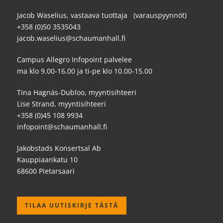
Jacob Waselius, vastaava tuottaja (varauspyynnöt)
+358 (0)50 3535043
jacob.waselius@schaumanhall.fi
Campus Allegro Infopoint palvelee
ma klo 9.00-16.00 ja ti-pe klo 10.00-15.00
Tina Hagnäs-Dubloo, myyntisihteeri
Lise Strand, myyntisihteeri
+358 (0)45 108 9934
infopoint@schaumanhall.fi
Jakobstads Konsertsal Ab
Kauppiaankatu 10
68600 Pietarsaari
TILAA UUTISKIRJE TÄSTÄ