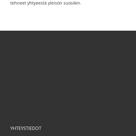
tehneet yhtyeestä yleisön suosikin.
YHTEYSTIEDOT