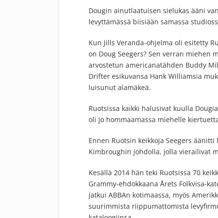
Dougin ainutlaatuisen sielukas ääni v
levyttämässä biisiään samassa studiossa
Kun Jills Veranda-ohjelma oli esitetty R
on Doug Seegers? Sen verran miehen men
arvostetun americanatähden Buddy Mille
Drifter esikuvansa Hank Williamsia mu
luisunut alamäkeä.
Ruotsissa kaikki halusivat kuulla Dougia 
oli jo hommaamassa miehelle kiertuetta
Ennen Ruotsin keikkoja Seegers äänitti
Kimbroughin johdolla, jolla vierailiva
Kesällä 2014 hän teki Ruotsissa 70 keik
Grammy-ehdokkaana Årets Folkvisa-kate
jatkui ABBAn kotimaassa, myös Amerikka
suurimmista riippumattomista levyfirm
kataloogiinsa.