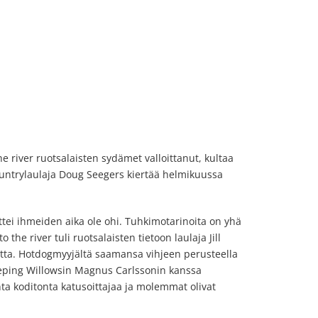
 river ruotsalaisten sydämet valloittanut, kultaa
ountrylaulaja Doug Seegers kiertää helmikuussa
ttei ihmeiden aika ole ohi. Tuhkimotarinoita on yhä
he river tuli ruotsalaisten tietoon laulaja Jill
utta. Hotdogmyyjältä saamansa vihjeen perusteella
eeping Willowsin Magnus Carlssonin kanssa
a koditonta katusoittajaa ja molemmat olivat