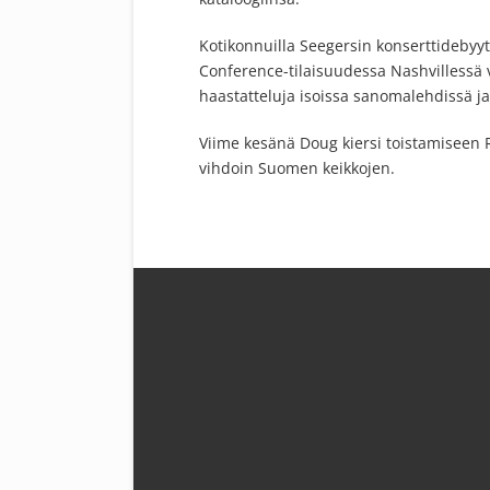
Kotikonnuilla Seegersin konserttidebyy
Conference-tilaisuudessa Nashvillessä v
haastatteluja isoissa sanomalehdissä ja
Viime kesänä Doug kiersi toistamiseen R
vihdoin Suomen keikkojen.