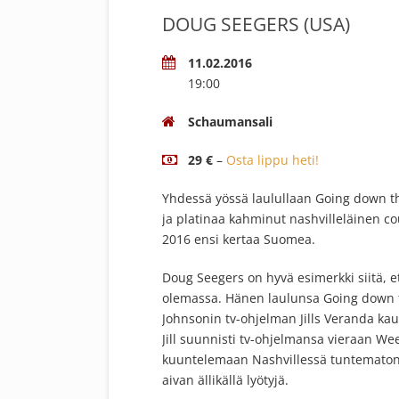
DOUG SEEGERS (USA)
11.02.2016
19:00
Schaumansali
29 €
–
Osta lippu heti!
Yhdessä yössä laulullaan Going down the
ja platinaa kahminut nashvilleläinen c
2016 ensi kertaa Suomea.
Doug Seegers on hyvä esimerkki siitä, e
olemassa. Hänen laulunsa Going down to t
Johnsonin tv-ohjelman Jills Veranda ka
Jill suunnisti tv-ohjelmansa vieraan W
kuuntelemaan Nashvillessä tuntematont
aivan ällikällä lyötyjä.