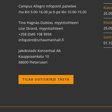
Campus Allegro Infopoint palvelee
Klass
ma klo 9.00-16.00 ja ti-pe klo 10.00-15.00
25.0
Klass
Tina Hagnäs-Dubloo, myyntisihteeri
25.0
Lise Strand, myyntisihteeri
+358 (0)45 108 9934
Sami
infopoint@schaumanhall.fi
01.1
Jakobstads Konsertsal Ab
Kauppiaankatu 10
68600 Pietarsaari
TILAA UUTISKIRJE TÄSTÄ