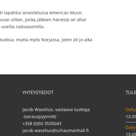
tti tapahtui arvostetussa American Music
uosi sitten, jonka jälkeen hänestä on ollut
 useilla radioasemilla.
uotsia, mutta myös Norjassa, joten oli jo aika
YHTEYSTIEDOT
TUL
Jacob Waselius, vastaava tuottaja
Dolly
(varauspyynnöt)
13.0
+358 (0)50 3535043
Dolly
jacob.waselius@schaumanhall.fi
13.0