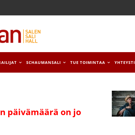
RAILIJAT
SCHAUMANSALI
TUE TOIMINTAA
YHTEYST
 päivämäärä on jo