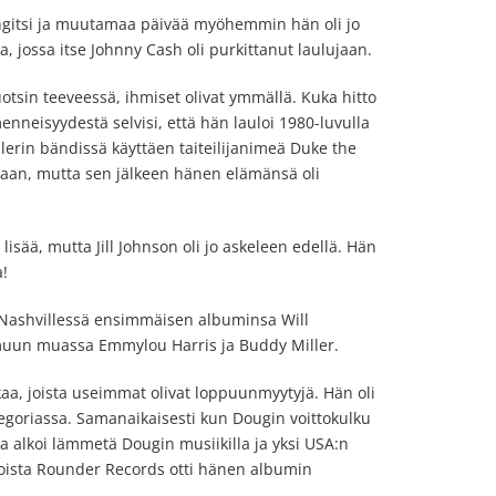
angitsi ja muutamaa päivää myöhemmin hän oli jo
, jossa itse Johnny Cash oli purkittanut laulujaan.
uotsin teeveessä, ihmiset olivat ymmällä. Kuka hitto
neisyydestä selvisi, että hän lauloi 1980-luvulla
rin bändissä käyttäen taiteilijanimeä Duke the
kaan, mutta sen jälkeen hänen elämänsä oli
lisää, mutta Jill Johnson oli jo askeleen edellä. Hän
!
 Nashvillessä ensimmäisen albuminsa Will
t muun muassa Emmylou Harris ja Buddy Miller.
kaa, joista useimmat olivat loppuunmyytyjä. Hän oli
goriassa. Samanaikaisesti kun Dougin voittokulku
 alkoi lämmetä Dougin musiikilla ja yksi USA:n
oista Rounder Records otti hänen albumin