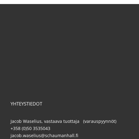
YHTEYSTIEDOT
Jacob Waselius, vastaava tuottaja (varauspyynnöt)
+358 (0)50 3535043
jacob.waselius@schaumanhall.fi