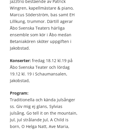
jazztrio bestående av Patrick
Wingren, kapellmästare & piano,
Marcus Söderström, bas samt EH
Lillkung, trummor. Därtill agerar
Åbo Svenska Teaters härliga
ensemble som kör i Åbo medan
Betaniakören sköter uppgiften i
Jakobstad.
Konserter:
fredag 18.12 kl.19 på
Åbo Svenska Teater och lördag
19.12 kl. 19 i Schaumansalen,
Jakobstad,
Program:
Traditionella och kända julsånger
ss. Giv mig ej glans, Sylvias
julsång, Go tell it on the mountain,
Jul, jul strålande Jul, A Child is
born, O Helga Natt, Ave Maria,