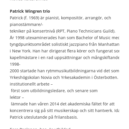
Patrick Wingren trio
Patrick (f. 1969) är pianist, kompositör, arrangör, och
pianostämmare/-
tekniker på konsertnivå (RPT, Piano Technicians Guild).
År 1998 utexaminerades han som Bachelor of Music med
tyngdpunktsområdet solistiskt jazzpiano från Manhattan Scho
i New York. Han har dirigerat flera körer och fungerat som pi
kapellmästare i en rad uppsättningar och mångskiftande s
1998-
2000 startade han rytmmusikutbildningarna vid det som idag
Yrkeshögskolan Novia och Yrkesakademin i Österbotten. Efter
institutionellt arbete –
först som utbildningsledare, och senare som
lektor –
lämnade han våren 2014 det akademiska fältet för att
koncentrera sig på sitt musikerskap och sitt hantverk. Idag ar
Patrick uteslutande på frilansbasis.