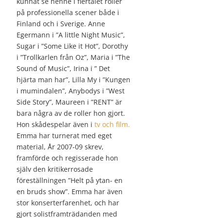
kunnat se henne i flertalet roller
på professionella scener både i
Finland och i Sverige. Anne
Egermann i ”A little Night Music”,
Sugar i ”Some Like it Hot”, Dorothy
i ”Trollkarlen från Oz”, Maria i ”The
Sound of Music”, Irina i ” Det
hjärta man har”, Lilla My i ”Kungen
i mumindalen”, Anybodys i ”West
Side Story”, Maureen i ”RENT” är
bara några av de roller hon gjort.
Hon skådespelar även i
tv och film.
Emma har turnerat med eget
material, År 2007-09 skrev,
framförde och regisserade hon
själv den kritikerrosade
föreställningen ”Helt på ytan- en
en bruds show”. Emma har även
stor konserterfarenhet, och har
gjort solistframträdanden med