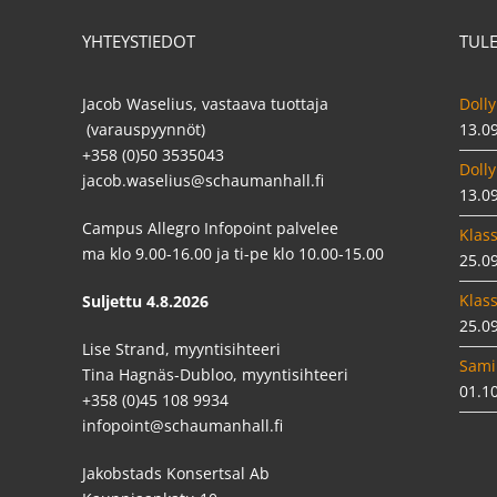
YHTEYSTIEDOT
TUL
Jacob Waselius, vastaava tuottaja
Dolly
(varauspyynnöt)
13.0
+358 (0)50 3535043
Dolly
jacob.waselius@schaumanhall.fi
13.0
Campus Allegro Infopoint palvelee
Klass
ma klo 9.00-16.00 ja ti-pe klo 10.00-15.00
25.0
Klass
Suljettu 4.8.2026
25.0
Lise Strand, myyntisihteeri
Sami
Tina Hagnäs-Dubloo, myyntisihteeri
01.1
+358 (0)45 108 9934
infopoint@schaumanhall.fi
Jakobstads Konsertsal Ab