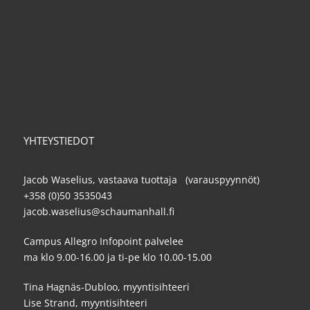
YHTEYSTIEDOT
Jacob Waselius, vastaava tuottaja (varauspyynnöt)
+358 (0)50 3535043
jacob.waselius@schaumanhall.fi
Campus Allegro Infopoint palvelee
ma klo 9.00-16.00 ja ti-pe klo 10.00-15.00
Tina Hagnäs-Dubloo, myyntisihteeri
Lise Strand, myyntisihteeri