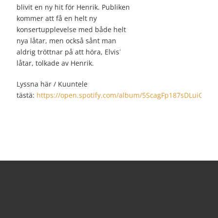
blivit en ny hit för Henrik. Publiken
kommer att få en helt ny
konsertupplevelse med både helt
nya låtar, men också sånt man
aldrig tröttnar på att höra, Elvis´
låtar, tolkade av Henrik.
Lyssna här / Kuuntele
tästä:
https://open.spotify.com/album/5ScagFp187sDLuiC20n