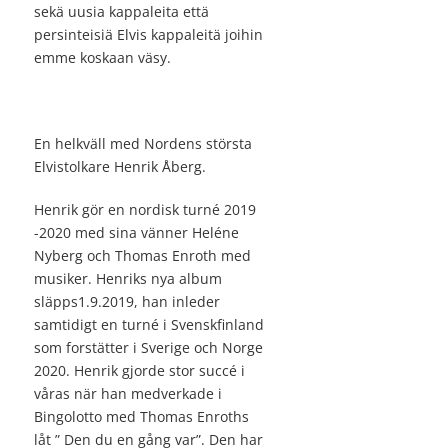
sekä uusia kappaleita että
persinteisiä Elvis kappaleitä joihin
emme koskaan väsy.
En helkväll med Nordens största
Elvistolkare Henrik Åberg.
Henrik gör en nordisk turné 2019
-2020 med sina vänner Heléne
Nyberg och Thomas Enroth med
musiker. Henriks nya album
släpps1.9.2019, han inleder
samtidigt en turné i Svenskfinland
som forstätter i Sverige och Norge
2020. Henrik gjorde stor succé i
våras när han medverkade i
Bingolotto med Thomas Enroths
låt ” Den du en gång var”. Den har