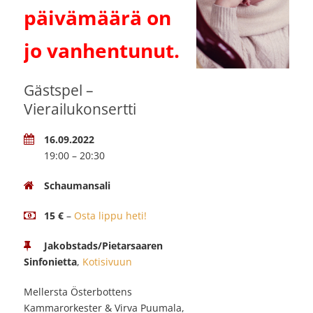
päivämäärä on
jo vanhentunut.
Gästspel –
Vierailukonsertti
16.09.2022
19:00 – 20:30
Schaumansali
15 €
–
Osta lippu heti!
Jakobstads/Pietarsaaren
Sinfonietta
,
Kotisivuun
Mellersta Österbottens
Kammarorkester & Virva Puumala,