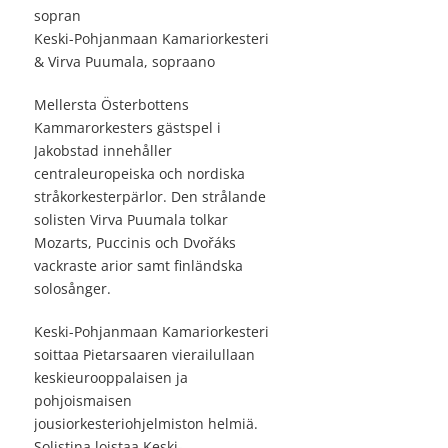
sopran
Keski-Pohjanmaan Kamariorkesteri
& Virva Puumala, sopraano
Mellersta Österbottens
Kammarorkesters gästspel i
Jakobstad innehåller
centraleuropeiska och nordiska
stråkorkesterpärlor. Den strålande
solisten Virva Puumala tolkar
Mozarts, Puccinis och Dvořáks
vackraste arior samt finländska
solosånger.
Keski-Pohjanmaan Kamariorkesteri
soittaa Pietarsaaren vierailullaan
keskieurooppalaisen ja
pohjoismaisen
jousiorkesteriohjelmiston helmiä.
Solistina loistaa Keski-