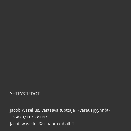
YHTEYSTIEDOT
Jacob Waselius, vastaava tuottaja (varauspyynnöt)
+358 (0)50 3535043
jacob.waselius@schaumanhall.fi