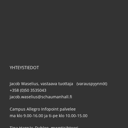
YHTEYSTIEDOT
Jacob Waselius, vastaava tuottaja (varauspyynnöt)
+358 (0)50 3535043
jacob.waselius@schaumanhall.fi
Campus Allegro Infopoint palvelee
ma klo 9.00-16.00 ja ti-pe klo 10.00-15.00
Tina Hagnäs-Dubloo, myyntisihteeri