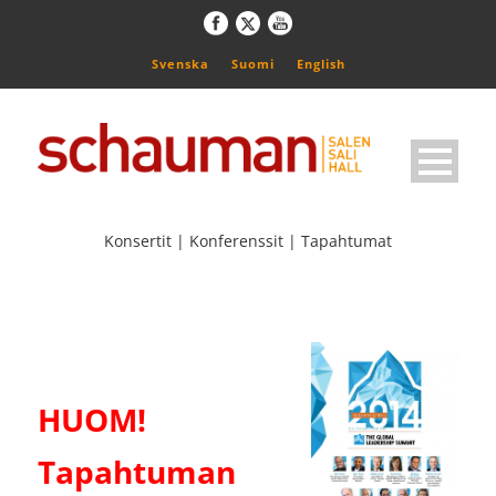
Svenska
Suomi
English
Konsertit | Konferenssit | Tapahtumat
HUOM!
Tapahtuman