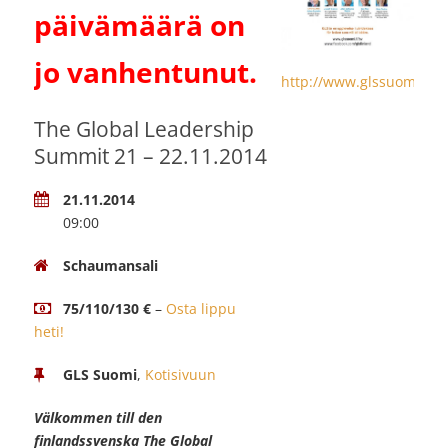
päivämäärä on
jo vanhentunut.
http://www.glssuomi.fi/s
The Global Leadership
Summit 21 – 22.11.2014
21.11.2014
09:00
Schaumansali
75/110/130 €
–
Osta lippu
heti!
GLS Suomi
,
Kotisivuun
Välkommen till den
finlandssvenska The Global