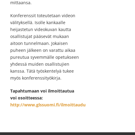
mittaansa.
Konferenssit toteutetaan videon
välityksellä. Isolle kankaalle
heijastetun videokuvan kautta
osallistujat pääsevät mukaan
aitoon tunnelmaan. Jokaisen
puheen jälkeen on varattu aikaa
pureutua syvemmälle opetukseen
yhdessä muiden osallistujien
kanssa. Tätä työskentelyä tukee
myös konferenssityökirja.
Tapahtumaan voi ilmoittautua
voi osoitteessa:
http://
www.glssuomi.fi/ilmoittaudu