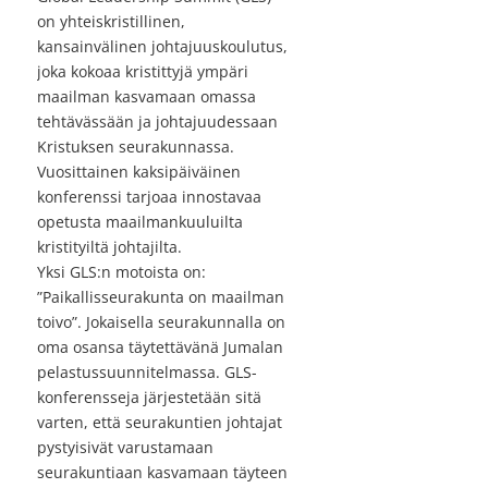
on yhteiskristillinen,
kansainvälinen johtajuuskoulutus,
joka kokoaa kristittyjä ympäri
maailman kasvamaan omassa
tehtävässään ja johtajuudessaan
Kristuksen seurakunnassa.
Vuosittainen kaksipäiväinen
konferenssi tarjoaa innostavaa
opetusta maailmankuuluilta
kristityiltä johtajilta.
Yksi GLS:n motoista on:
”Paikallisseurakunta on maailman
toivo”. Jokaisella seurakunnalla on
oma osansa täytettävänä Jumalan
pelastussuunnitelmassa. GLS-
konferensseja järjestetään sitä
varten, että seurakuntien johtajat
pystyisivät varustamaan
seurakuntiaan kasvamaan täyteen