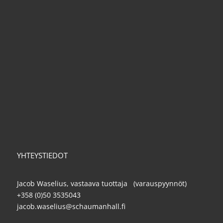
YHTEYSTIEDOT
Jacob Waselius, vastaava tuottaja (varauspyynnöt)
+358 (0)50 3535043
jacob.waselius@schaumanhall.fi