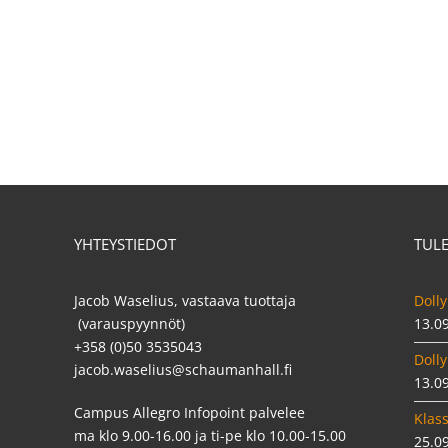
YHTEYSTIEDOT
TUL
Jacob Waselius, vastaava tuottaja
Dolly
(varauspyynnöt)
13.0
+358 (0)50 3535043
Dolly
jacob.waselius@schaumanhall.fi
13.0
Campus Allegro Infopoint palvelee
Klass
ma klo 9.00-16.00 ja ti-pe klo 10.00-15.00
25.0