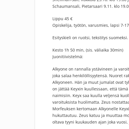
Schaumansali, Pietarsaari 9.11. klo 19.
Lippu 45 €
Opiskelija, työtön, varusmies, lapsi 7-17
Esityskieli on ruotsi, tekstitys suomeksi.
Kesto 1h 50 min, (sis. väliaika 30min)
Juonitiivistelmä:
Alkyone on rannalla ystävineen ja varoi
joka salaa henkilöllisyytensä. Nuoret r
Alkyoneen. Hän ja muut jumalat ovat tyl
on jättää Keyxin kuullessaan, että täm
naimisiin. Keyx saa kuulla veljensä kuol
varoituksista huolimatta. Zeus nostatta
Morfeuksen kertomaan Alkyonelle Keyxin
hukuttautuu. Zeus katuu ja muuttaa mo
oltava tyyni kuukauden ajan joka vuosi, 