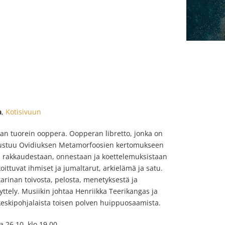
a
,
Kotisivuun
kaan tuorein ooppera. Oopperan libretto, jonka on
perustuu Ovidiuksen Metamorfoosien kertomukseen
n rakkaudestaan, onnestaan ja koettelemuksistaan
ittuvat ihmiset ja jumaltarut, arkielämä ja satu.
arinan toivosta, pelosta, menetyksestä ja
ttely. Musiikin johtaa Henriikka Teerikangas ja
i keskipohjalaista toisen polven huippuosaamista.
a 26.10. klo 19.00.