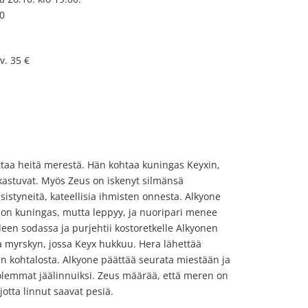
00
v. 35 €
ttaa heitä merestä. Hän kohtaa kuningas Keyxin,
akastuvat. Myös Zeus on iskenyt silmänsä
sistyneitä, kateellisia ihmisten onnesta. Alkyone
ä on kuningas, mutta leppyy, ja nuoripari menee
leen sodassa ja purjehtii kostoretkelle Alkyonen
a myrskyn, jossa Keyx hukkuu. Hera lähettää
 kohtalosta. Alkyone päättää seurata miestään ja
lemmat jäälinnuiksi. Zeus määrää, että meren on
jotta linnut saavat pesiä.