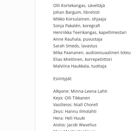
Olli Kortekangas, säveltäjä
Johan Bargum, libretisti
Mikko Korsulainen, ohjaaja
Sonja Pakalén, koregrafi
Henriikka Teerikangas, kapellimestari
Anne Rauhala, puvustaja
Sarah Smeds, lavastus
Mika Paananen, audiovisuaalinen toteu
Elias Miettinen, korrepetiittori
Malviina Haukkala, tuottaja
Esiintyjät:
Alkyone: Minna-Leena Lahti
Keyx: Olli Tikkanen
Vasilleios: Niall Chorell
Zeus: Hannu Ilmolahti
Hera: Heli Huuki
Aiolos: Jacob Waselius