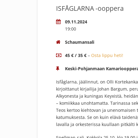
ISFÅGLARNA -ooppera
09.11.2024
19:00
Schaumansali
45 € / 35 €
–
Osta lippu heti!
Keski-Pohjanmaan Kamarioopper
Isfåglarna, jäälinnut, on Olli Kortekan
kirjoittanut kirjailija Johan Bargum, 
Alkyonesta ja kuningas Keyxistä, heidä
– komiikkaa unohtamatta. Tarinassa seko
Teos kertoo kiehtovan ja unenomaisen t
katumuksesta. Se on kuin elävä taidenäy
lavalla ja orkesterissa kuullaan pitkält
Snellman-sali, Kokkola 25.10. klo 19.00 j