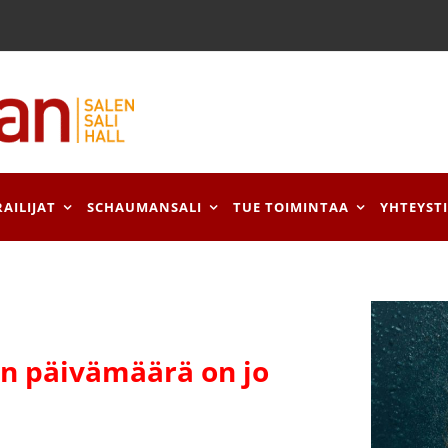
RAILIJAT
SCHAUMANSALI
TUE TOIMINTAA
YHTEYST
 päivämäärä on jo