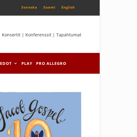
Svenska
Suomi
English
Konsertit | Konferenssit | Tapahtumat
IEDOT
PLAY
PRO ALLEGRO