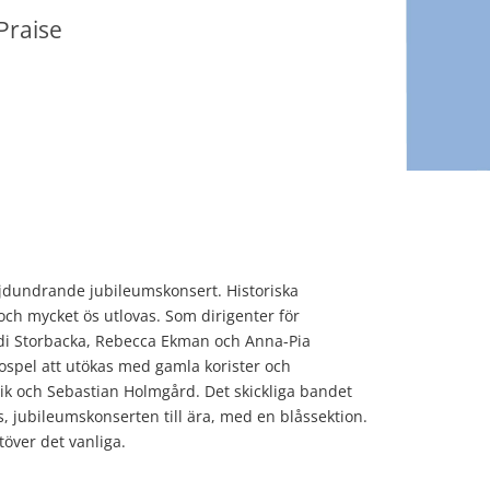
Praise
ejdundrande jubileumskonsert. Historiska
 och mycket ös utlovas. Som dirigenter för
idi Storbacka, Rebecca Ekman och Anna-Pia
spel att utökas med gamla korister och
nvik och Sebastian Holmgård. Det skickliga bandet
s, jubileumskonserten till ära, med en blåssektion.
ver det vanliga.