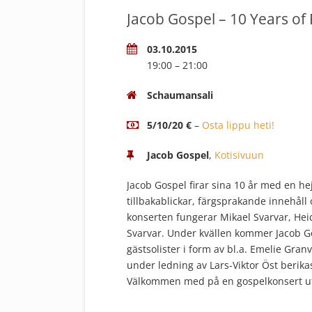
Jacob Gospel – 10 Years of 
03.10.2015
19:00 – 21:00
Schaumansali
5/10/20 €
–
Osta lippu heti!
Jacob Gospel
,
Kotisivuun
Jacob Gospel firar sina 10 år med en h
tillbakablickar, färgsprakande innehåll
konserten fungerar Mikael Svarvar, He
Svarvar. Under kvällen kommer Jacob Go
gästsolister i form av bl.a. Emelie Gra
under ledning av Lars-Viktor Öst berika
Välkommen med på en gospelkonsert utö