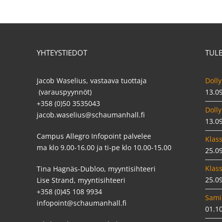
YHTEYSTIEDOT
TUL
Jacob Waselius, vastaava tuottaja
Dolly
(varauspyynnöt)
13.0
+358 (0)50 3535043
Dolly
jacob.waselius@schaumanhall.fi
13.0
Campus Allegro Infopoint palvelee
Klass
ma klo 9.00-16.00 ja ti-pe klo 10.00-15.00
25.0
Klass
Tina Hagnäs-Dubloo, myyntisihteeri
25.0
Lise Strand, myyntisihteeri
+358 (0)45 108 9934
Sami
infopoint@schaumanhall.fi
01.1