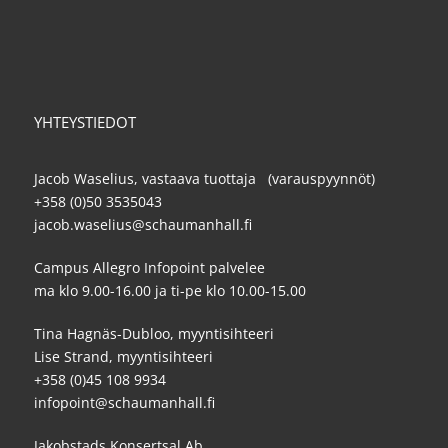
YHTEYSTIEDOT
Jacob Waselius, vastaava tuottaja (varauspyynnöt)
+358 (0)50 3535043
jacob.waselius@schaumanhall.fi
Campus Allegro Infopoint palvelee
ma klo 9.00-16.00 ja ti-pe klo 10.00-15.00
Tina Hagnäs-Dubloo, myyntisihteeri
Lise Strand, myyntisihteeri
+358 (0)45 108 9934
infopoint@schaumanhall.fi
Jakobstads Konsertsal Ab