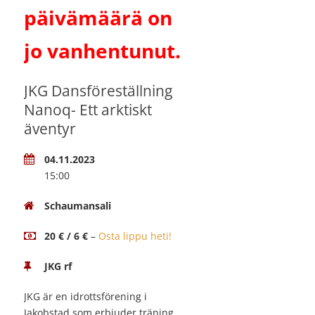
päivämäärä on
jo vanhentunut.
JKG Dansföreställning
Nanoq- Ett arktiskt
äventyr
04.11.2023
15:00
Schaumansali
20 € / 6 €
–
Osta lippu heti!
JKG rf
JKG är en idrottsförening i
Jakobstad som erbjuder träning,