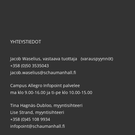
YHTEYSTIEDOT
Jacob Waselius, vastaava tuottaja (varauspyynnöt)
+358 (0)50 3535043
jacob.waselius@schaumanhall.fi
Campus Allegro Infopoint palvelee
ma klo 9.00-16.00 ja ti-pe klo 10.00-15.00
Tina Hagnäs-Dubloo, myyntisihteeri
Lise Strand, myyntisihteeri
+358 (0)45 108 9934
infopoint@schaumanhall.fi