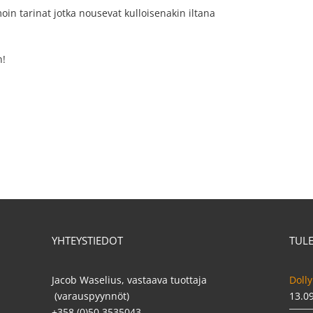
amoin tarinat jotka nousevat kulloisenakin iltana
n!
YHTEYSTIEDOT
TUL
Jacob Waselius, vastaava tuottaja
Dolly
(varauspyynnöt)
13.0
+358 (0)50 3535043