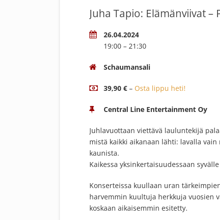
Juha Tapio: Elämänviivat – 
26.04.2024
19:00 – 21:30
Schaumansali
39,90 €
–
Osta lippu heti!
Central Line Entertainment Oy
Juhlavuottaan viettävä lauluntekijä pala
mistä kaikki aikanaan lähti: lavalla vain 
kaunista.
Kaikessa yksinkertaisuudessaan syväll
Konserteissa kuullaan uran tärkeimpien 
harvemmin kuultuja herkkuja vuosien varr
koskaan aikaisemmin esitetty.