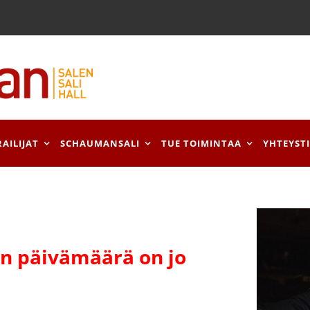
RAILIJAT
SCHAUMANSALI
TUE TOIMINTAA
YHTEYST
 päivämäärä on jo