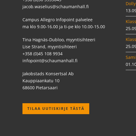
Dolly
jacob.waselius@schaumanhall.fi
13.0
Campus Allegro Infopoint palvelee
Klass
ma klo 9.00-16.00 ja ti-pe klo 10.00-15.00
25.0
Klass
Tina Hagnäs-Dubloo, myyntisihteeri
25.0
Lise Strand, myyntisihteeri
+358 (0)45 108 9934
Sami
infopoint@schaumanhall.fi
01.1
Jakobstads Konsertsal Ab
Kauppiaankatu 10
68600 Pietarsaari
TILAA UUTISKIRJE TÄSTÄ