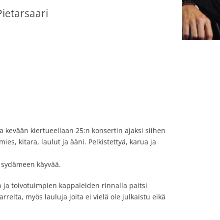
Pietarsaari
a kevään kiertueellaan 25:n konsertin ajaksi siihen
mies, kitara, laulut ja ääni. Pelkistettyä, karua ja
e sydämeen käyvää.
ja toivotuimpien kappaleiden rinnalla paitsi
elta, myös lauluja joita ei vielä ole julkaistu eikä