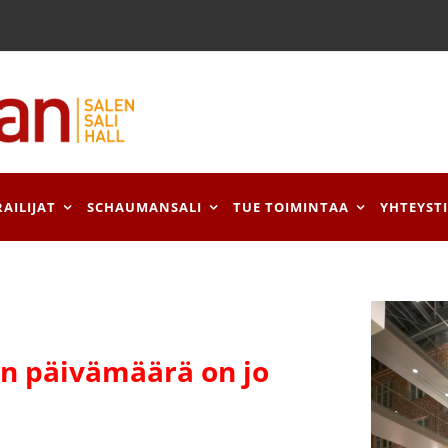
RAILIJAT
SCHAUMANSALI
TUE TOIMINTAA
YHTEYST
 päivämäärä on jo