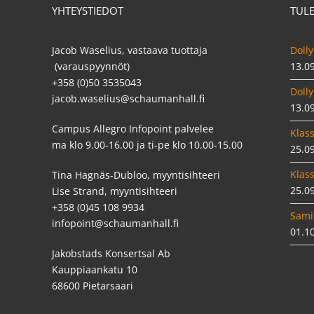
YHTEYSTIEDOT
TUL
Jacob Waselius, vastaava tuottaja
Dolly
(varauspyynnöt)
13.0
+358 (0)50 3535043
Dolly
jacob.waselius@schaumanhall.fi
13.0
Campus Allegro Infopoint palvelee
Klass
ma klo 9.00-16.00 ja ti-pe klo 10.00-15.00
25.0
Klass
Tina Hagnäs-Dubloo, myyntisihteeri
25.0
Lise Strand, myyntisihteeri
+358 (0)45 108 9934
Sami
infopoint@schaumanhall.fi
01.1
Jakobstads Konsertsal Ab
Kauppiaankatu 10
68600 Pietarsaari