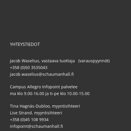
YHTEYSTIEDOT
Jacob Waselius, vastaava tuottaja (varauspyynnöt)
+358 (0)50 3535043
jacob.waselius@schaumanhall.fi
Campus Allegro Infopoint palvelee
ma klo 9.00-16.00 ja ti-pe klo 10.00-15.00
Tina Hagnäs-Dubloo, myyntisihteeri
Lise Strand, myyntisihteeri
+358 (0)45 108 9934
infopoint@schaumanhall.fi