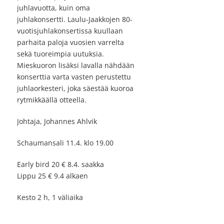
juhlavuotta, kuin oma
juhlakonsertti. Laulu-Jaakkojen 80-
vuotisjuhlakonsertissa kuullaan
parhaita paloja vuosien varrelta
sekä tuoreimpia uutuksia.
Mieskuoron lisäksi lavalla nähdään
konserttia varta vasten perustettu
juhlaorkesteri, joka säestää kuoroa
rytmikkäällä otteella.
Johtaja, Johannes Ahlvik
Schaumansali 11.4. klo 19.00
Early bird 20 € 8.4. saakka
Lippu 25 € 9.4 alkaen
Kesto 2 h, 1 väliaika