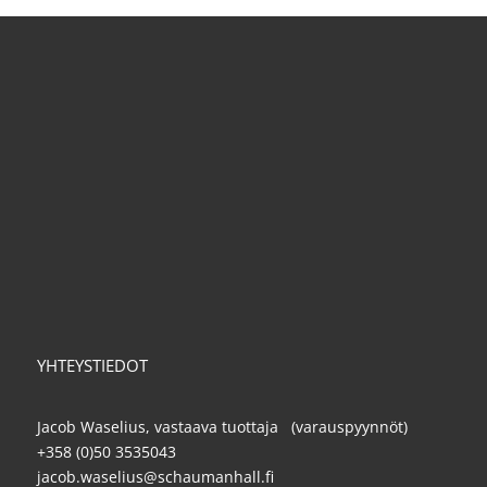
YHTEYSTIEDOT
Jacob Waselius, vastaava tuottaja (varauspyynnöt)
+358 (0)50 3535043
jacob.waselius@schaumanhall.fi