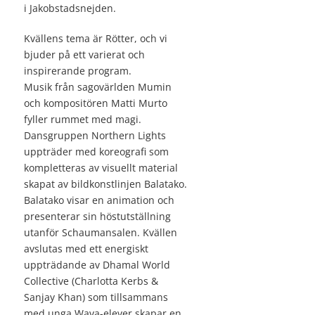
i Jakobstadsnejden.
Kvällens tema är Rötter, och vi
bjuder på ett varierat och
inspirerande program.
Musik från sagovärlden Mumin
och kompositören Matti Murto
fyller rummet med magi.
Dansgruppen Northern Lights
uppträder med koreografi som
kompletteras av visuellt material
skapat av bildkonstlinjen Balatako.
Balatako visar en animation och
presenterar sin höstutställning
utanför Schaumansalen. Kvällen
avslutas med ett energiskt
uppträdande av Dhamal World
Collective (Charlotta Kerbs &
Sanjay Khan) som tillsammans
med unga Wava-elever skapar en