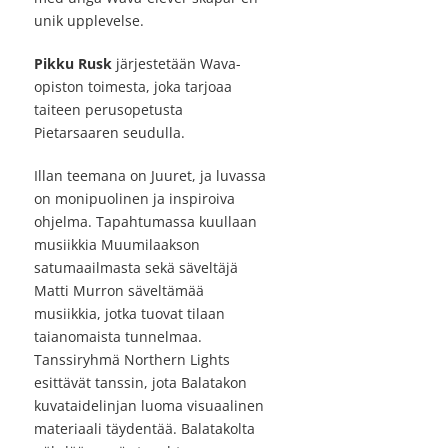
unik upplevelse.
Pikku Rusk
järjestetään Wava-
opiston toimesta, joka tarjoaa
taiteen perusopetusta
Pietarsaaren seudulla.
Illan teemana on Juuret, ja luvassa
on monipuolinen ja inspiroiva
ohjelma. Tapahtumassa kuullaan
musiikkia Muumilaakson
satumaailmasta sekä säveltäjä
Matti Murron säveltämää
musiikkia, jotka tuovat tilaan
taianomaista tunnelmaa.
Tanssiryhmä Northern Lights
esittävät tanssin, jota Balatakon
kuvataidelinjan luoma visuaalinen
materiaali täydentää. Balatakolta