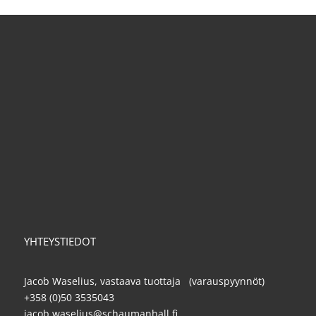
YHTEYSTIEDOT
Jacob Waselius, vastaava tuottaja (varauspyynnöt)
+358 (0)50 3535043
jacob.waselius@schaumanhall.fi