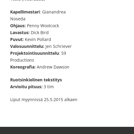
Kapellimestari
: Gianandrea
Noseda
Ohjaus:
Penny Woolcock
Lavastus:
Dick Bird
Puvut:
Kevin Pollard
Valosuunnittelu:
Jen Schriever
Projektointisuunnittelu
: 59
Productions
Koreografia:
Andrew Dawson
Ruotsinkielinen tekstitys
Arvioitu pituus:
3 tim
Liput myynnissä 25.5.2015 alkaen