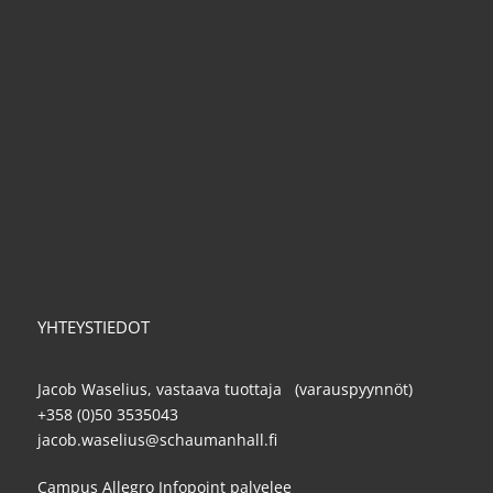
YHTEYSTIEDOT
Jacob Waselius, vastaava tuottaja (varauspyynnöt)
+358 (0)50 3535043
jacob.waselius@schaumanhall.fi
Campus Allegro Infopoint palvelee