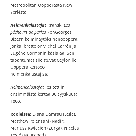
Metropolitan Oopperasta New
Yorkista
Helmenkalastajat
(ransk
.
Les
pêcheurs de perles
) onGeorges
Bizet’n kolminäytöksinenooppera,
jonkalibretto onMichel Carrén ja
Eugéne Cormonin käsialaa. Sen
tapahtumat sijoittuvat Ceylonille.
Ooppera kertooo
helmenkalastajista.
Helmenkalastajat
esitettiin
ensimmäistä kertaa 30 syyskuuta
1863.
Rooleissa:
Diana Damrau (Leïla),
Matthew Polenzani (Nadir),
Mariusz Kwiecien (Zurga), Nicolas
Testé (Nourabad)