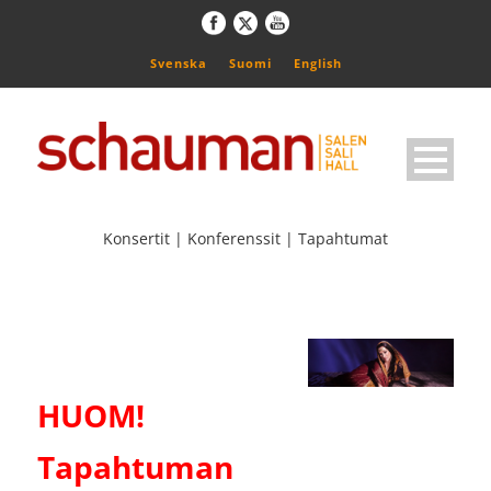
Svenska
Suomi
English
Konsertit | Konferenssit | Tapahtumat
HUOM!
Tapahtuman