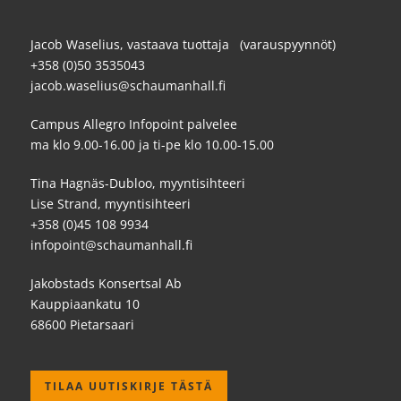
Jacob Waselius, vastaava tuottaja (varauspyynnöt)
+358 (0)50 3535043
jacob.waselius@schaumanhall.fi
Campus Allegro Infopoint palvelee
ma klo 9.00-16.00 ja ti-pe klo 10.00-15.00
Tina Hagnäs-Dubloo, myyntisihteeri
Lise Strand, myyntisihteeri
+358 (0)45 108 9934
infopoint@schaumanhall.fi
Jakobstads Konsertsal Ab
Kauppiaankatu 10
68600 Pietarsaari
TILAA UUTISKIRJE TÄSTÄ