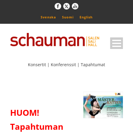
Svenska
Suomi
English
Konsertit | Konferenssit | Tapahtumat
HUOM!
Tapahtuman