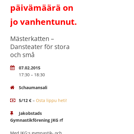
päivämäärä on
jo vanhentunut.
Mästerkatten –
Dansteater för stora
och små
07.02.2015
17:30 – 18:30
Schaumansali
5/12 €
–
Osta lippu heti!
Jakobstads
Gymnastikförening JKG rf
Med JKG:s gymnastik- och