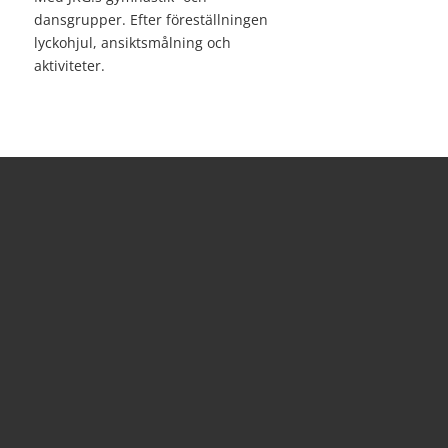
dansgrupper. Efter föreställningen
lyckohjul, ansiktsmålning och
aktiviteter.