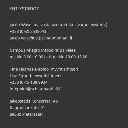
YHTEYSTIEDOT
Jacob Waselius, vastaava tuottaja (varauspyynnöt)
+358 (0)50 3535043
jacob.waselius@schaumanhall.fi
Campus Allegro Infopoint palvelee
ma klo 9.00-16.00 ja ti-pe klo 10.00-15.00
Tina Hagnäs-Dubloo, myyntisihteeri
Lise Strand, myyntisihteeri
+358 (0)45 108 9934
infopoint@schaumanhall.fi
Jakobstads Konsertsal Ab
Kauppiaankatu 10
68600 Pietarsaari