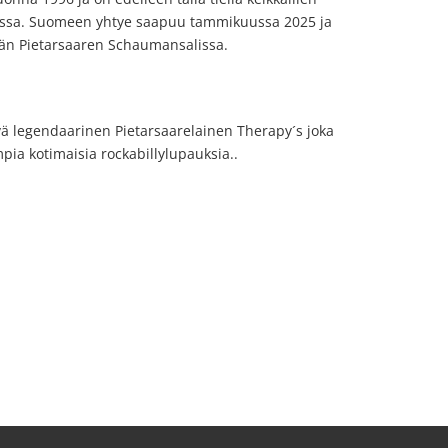
passa. Suomeen yhtye saapuu tammikuussa 2025 ja
ään Pietarsaaren Schaumansalissa.
 legendaarinen Pietarsaarelainen Therapy´s joka
pia kotimaisia rockabillylupauksia..