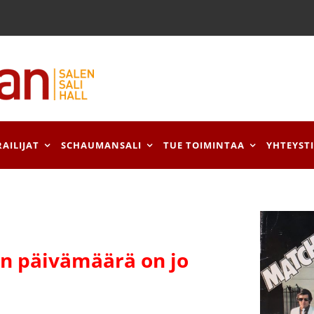
RAILIJAT
SCHAUMANSALI
TUE TOIMINTAA
YHTEYST
 päivämäärä on jo