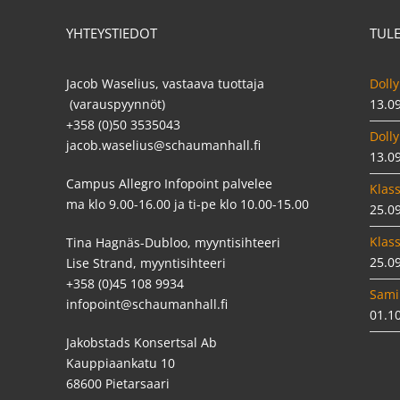
YHTEYSTIEDOT
TUL
Jacob Waselius, vastaava tuottaja
Dolly
(varauspyynnöt)
13.0
+358 (0)50 3535043
Dolly
jacob.waselius@schaumanhall.fi
13.0
Campus Allegro Infopoint palvelee
Klass
ma klo 9.00-16.00 ja ti-pe klo 10.00-15.00
25.0
Klass
Tina Hagnäs-Dubloo, myyntisihteeri
25.0
Lise Strand, myyntisihteeri
+358 (0)45 108 9934
Sami
infopoint@schaumanhall.fi
01.1
Jakobstads Konsertsal Ab
Kauppiaankatu 10
68600 Pietarsaari