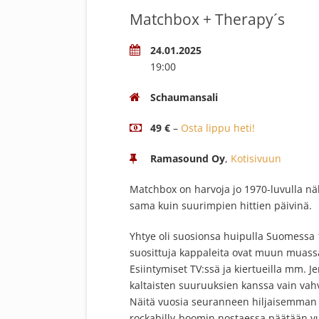
Matchbox + Therapy´s
24.01.2025
19:00
Schaumansali
49 €
–
Osta lippu heti!
Ramasound Oy
,
Kotisivuun
Matchbox on harvoja jo 1970-luvulla nä
sama kuin suurimpien hittien päivinä.
Yhtye oli suosionsa huipulla Suomessa 
suosittuja kappaleita ovat muun muassa
Esiintymiset TV:ssä ja kiertueilla mm. J
kaltaisten suuruuksien kanssa vain vah
Näitä vuosia seuranneen hiljaisemman k
rockabilly-boomin nostaessa päätään vuo