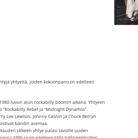
htyjä yhtyeitä, joiden kokoonpano on edelleen
1980-luvun alun rockabilly-boomin aikana. Yhtyeen
 ”Rockabilly Rebel ja ”Midnight Dynamos”.
erry Lee Lewisin, Johnny Cashin ja Chuck Berryn
vistivat bändin asemaa.
auden jälkeen yhtye palasi lavoille uuden
nna 1996 ja on edelleen tällä tiellä keikkaillen