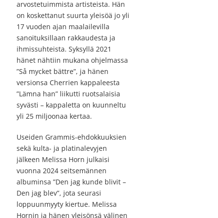
arvostetuimmista artisteista. Hän
on koskettanut suurta yleisöä jo yli
17 vuoden ajan maalailevilla
sanoituksillaan rakkaudesta ja
ihmissuhteista. Syksyllä 2021
hänet nähtiin mukana ohjelmassa
”Så mycket bättre”, ja hänen
versionsa Cherrien kappaleesta
”Lämna han” liikutti ruotsalaisia
syvästi – kappaletta on kuunneltu
yli 25 miljoonaa kertaa.
Useiden Grammis-ehdokkuuksien
sekä kulta- ja platinalevyjen
jälkeen Melissa Horn julkaisi
vuonna 2024 seitsemännen
albuminsa ”Den jag kunde blivit –
Den jag blev”, jota seurasi
loppuunmyyty kiertue. Melissa
Hornin ja hänen yleisönsä välinen