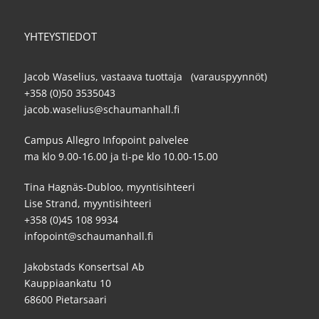
YHTEYSTIEDOT
Jacob Waselius, vastaava tuottaja (varauspyynnöt)
+358 (0)50 3535043
jacob.waselius@schaumanhall.fi
Campus Allegro Infopoint palvelee
ma klo 9.00-16.00 ja ti-pe klo 10.00-15.00
Tina Hagnäs-Dubloo, myyntisihteeri
Lise Strand, myyntisihteeri
+358 (0)45 108 9934
infopoint@schaumanhall.fi
Jakobstads Konsertsal Ab
Kauppiaankatu 10
68600 Pietarsaari