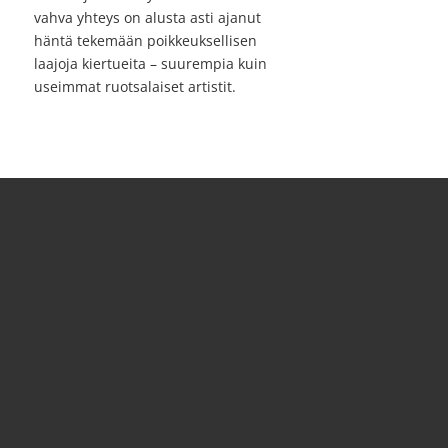
vahva yhteys on alusta asti ajanut
häntä tekemään poikkeuksellisen
laajoja kiertueita – suurempia kuin
useimmat ruotsalaiset artistit.