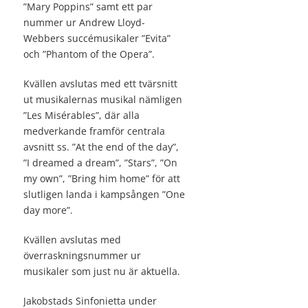
”Mary Poppins” samt ett par
nummer ur Andrew Lloyd-
Webbers succémusikaler ”Evita”
och ”Phantom of the Opera”.
Kvällen avslutas med ett tvärsnitt
ut musikalernas musikal nämligen
”Les Misérables”, där alla
medverkande framför centrala
avsnitt ss. ”At the end of the day”,
”I dreamed a dream”, ”Stars”, ”On
my own”, ”Bring him home” för att
slutligen landa i kampsången ”One
day more”.
Kvällen avslutas med
överraskningsnummer ur
musikaler som just nu är aktuella.
Jakobstads Sinfonietta under