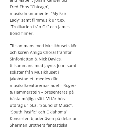
and Mabel”, Johan Kander och
Fred Ebbs ”Chicago”,
musikalmonumentet ”My Fair
Lady” samt filmmusik ur t.ex.
”Trollkarlen från Oz” och James
Bond-filmer.
Tillsammans med Musikhusets kör
och kören Amigo Choral framför
Sinfoniettan & Nick Davies,
tillsammans med Jayne, John samt
solister från Musikhuset i
Jakobstad ett medley där
musikalkreatörernas adel – Rogers
& Hammerstein – presenteras på
bästa möjliga sätt. Vi får höra
utdrag ur bl.a. ”Sound of Music”,
”South Pasific” och Oklahoma”.
Konserten bjuder även på delar ur
Sherman Brothers fantastiska