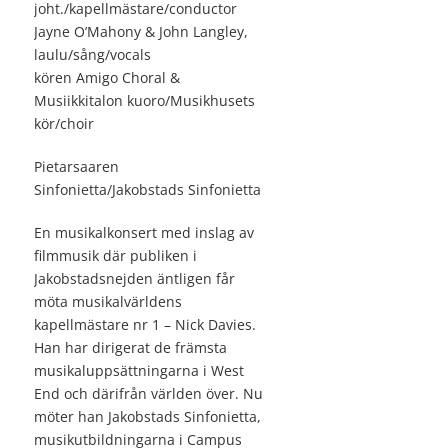
joht./kapellmästare/conductor
Jayne O’Mahony & John Langley,
laulu/sång/vocals
kören Amigo Choral &
Musiikkitalon kuoro/Musikhusets
kör/choir
Pietarsaaren
Sinfonietta/Jakobstads Sinfonietta
En musikalkonsert med inslag av
filmmusik där publiken i
Jakobstadsnejden äntligen får
möta musikalvärldens
kapellmästare nr 1 – Nick Davies.
Han har dirigerat de främsta
musikaluppsättningarna i West
End och därifrån världen över. Nu
möter han Jakobstads Sinfonietta,
musikutbildningarna i Campus