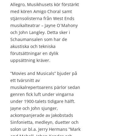
Allegro, Musikhusets kör förstärkt
med kören Amigo Choral samt
stjärnsolisterna från West Ends
musikalteatrar – Jayne O´Mahony
och John Langley. Detta sker i
Schaumansalen som har de
akustiska och tekniska
förutsättningar en dylik
uppsättning kräver.
”Movies and Musicals” bjuder på
ett tvärsnitt av
musikalrepertoarens pärlor sedan
genren fick luft under vingarna
under 1900-talets tidigare hälft.
Jayne och John sjunger,
ackompanjerade av Jakobstads
Sinfonietta, medleyn, duetter och
solon ur bl.a. Jerry Hermans ”Mark