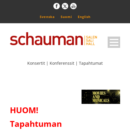
Svenska
Suomi
English
Konsertit | Konferenssit | Tapahtumat
HUOM!
Tapahtuman