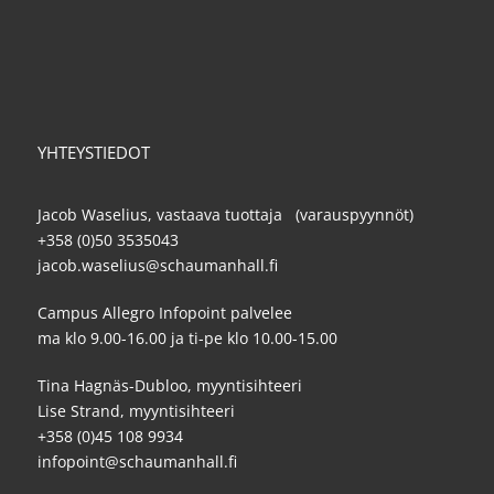
YHTEYSTIEDOT
Jacob Waselius, vastaava tuottaja (varauspyynnöt)
+358 (0)50 3535043
jacob.waselius@schaumanhall.fi
Campus Allegro Infopoint palvelee
ma klo 9.00-16.00 ja ti-pe klo 10.00-15.00
Tina Hagnäs-Dubloo, myyntisihteeri
Lise Strand, myyntisihteeri
+358 (0)45 108 9934
infopoint@schaumanhall.fi