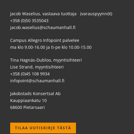
Jacob Waselius, vastaava tuottaja (varauspyynnöt)
+358 (0)50 3535043
jacob.waselius@schaumanhall.fi
Campus Allegro Infopoint palvelee
ma klo 9.00-16.00 ja ti-pe klo 10.00-15.00
Tina Hagnäs-Dubloo, myyntisihteeri
Lise Strand, myyntisihteeri
+358 (0)45 108 9934
infopoint@schaumanhall.fi
Jakobstads Konsertsal Ab
Kauppiaankatu 10
68600 Pietarsaari
TILAA UUTISKIRJE TÄSTÄ