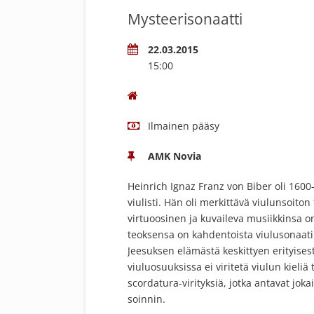
Mysteerisonaatti
22.03.2015
15:00
Ilmainen pääsy
AMK Novia
Heinrich Ignaz Franz von Biber oli 160
viulisti. Hän oli merkittävä viulunsoiton
virtuoosinen ja kuvaileva musiikkinsa o
teoksensa on kahdentoista viulusonaatin
Jeesuksen elämästä keskittyen erityises
viuluosuuksissa ei viritetä viulun kieliä 
scordatura-virityksiä, jotka antavat jok
soinnin.