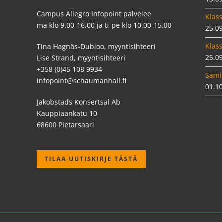
Campus Allegro Infopoint palvelee
Klass
ma klo 9.00-16.00 ja ti-pe klo 10.00-15.00
25.0
Klass
Tina Hagnäs-Dubloo, myyntisihteeri
25.0
Lise Strand, myyntisihteeri
+358 (0)45 108 9934
Sami
infopoint@schaumanhall.fi
01.1
Jakobstads Konsertsal Ab
Kauppiaankatu 10
68600 Pietarsaari
TILAA UUTISKIRJE TÄSTÄ