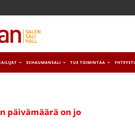
RAILIJAT
SCHAUMANSALI
TUE TOIMINTAA
YHTEYST
 päivämäärä on jo