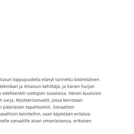
0-luvun loppupuolella elänyt tunnettu böömiläinen
 tekniikan ja ilmaisun kehittäjä, ja hänen hurjan
n edelleenkin soittajien suosiossa. Hänen kuuluisin
 sarja, Mysteerisonaatit, jossa kerrotaan
ti pääsiäisen tapahtumiin. Sonaattien
tavallisiin kvintteihin, vaan käytetään erilaisia
aiselle sonaatille aivan omanlaisensa, erikoisen