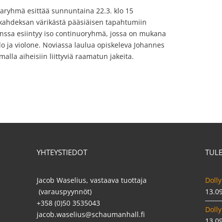
jaryhmä esittää sunnuntaina 22.3. klo 15
kahdeksan värikästä pääsiäisen tapahtumiin
 kanssa esiintyy iso continuoryhmä, jossa on mukana
llo ja violone. Noviassa laulua opiskeleva Johannes
lla aiheisiin liittyviä raamatun jakeita.
YHTEYSTIEDOT
TUL
Jacob Waselius, vastaava tuottaja
Dolly
(varauspyynnöt)
13.0
+358 (0)50 3535043
Dolly
jacob.waselius@schaumanhall.fi
13.0