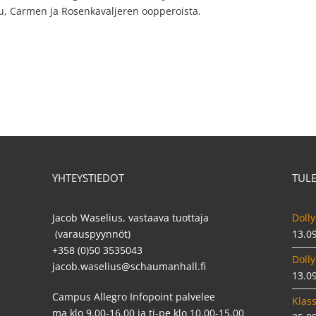
tu, Carmen ja Rosenkavaljeren oopperoista.
YHTEYSTIEDOT
TUL
Jacob Waselius, vastaava tuottaja
Dolly
(varauspyynnöt)
13.0
+358 (0)50 3535043
Dolly
jacob.waselius@schaumanhall.fi
13.0
Campus Allegro Infopoint palvelee
Klass
ma klo 9.00-16.00 ja ti-pe klo 10.00-15.00