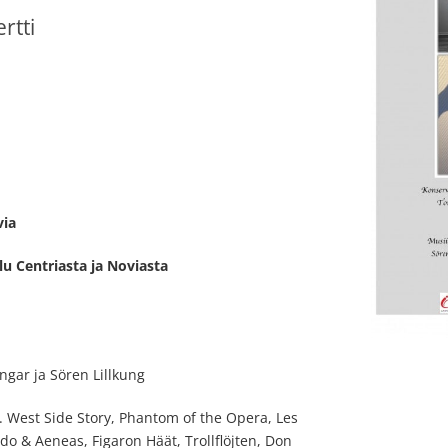
rtti
via
u Centriasta ja Noviasta
ungar ja Sören Lillkung
 West Side Story, Phantom of the Opera, Les
do & Aeneas, Figaron Häät, Trollflöjten, Don