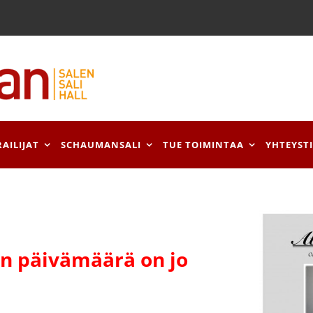
RAILIJAT
SCHAUMANSALI
TUE TOIMINTAA
YHTEYST
 päivämäärä on jo