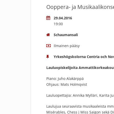
Ooppera- ja Musikaalikonse
29.04.2016
19:00
Schaumansali
Ilmainen pääsy
Yrkeshögskolorna Centria och No
Lauluopiskelijoita Ammattikorkeakoul
Piano: Juho Alakärppä
Ohjaus: Mats Holmqvist
Lauluopettajia: Annika Mylläri, Karita J
Laulujua seuraavista musikaaleista mm.
Misérables, Chess j Miss Saigon sekä Di