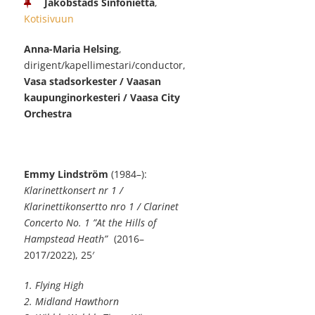
Jakobstads Sinfonietta
,
Kotisivuun
Anna-Maria Helsing
,
dirigent/kapellimestari/conductor,
Vasa stadsorkester / Vaasan
kaupunginorkesteri / Vaasa City
Orchestra
Emmy Lindström
(1984–):
Klarinettkonsert nr 1 /
Klarinettikonsertto nro 1 / Clarinet
Concerto No. 1 ”At the Hills of
Hampstead Heath”
(2016–
2017/2022), 25′
1. Flying High
2. Midland Hawthorn