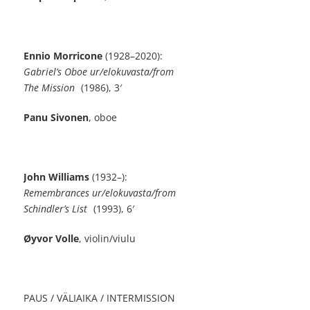
Ennio Morricone
(1928–2020):
Gabriel’s Oboe ur/elokuvasta/from
The Mission
(1986), 3′
Panu Sivonen
, oboe
John Williams
(1932–):
Remembrances ur/elokuvasta/from
Schindler’s List
(1993), 6′
Øyvor Volle
, violin/viulu
PAUS / VÄLIAIKA / INTERMISSION