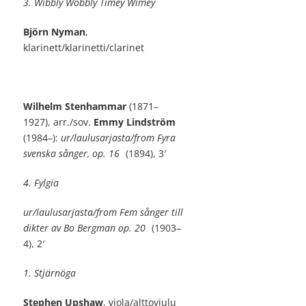
3. Wibbly Wobbly Timey Wimey
Björn Nyman
,
klarinett/klarinetti/clarinet
Wilhelm Stenhammar
(1871–
1927),
arr./sov.
Emmy Lindström
(1984–):
ur/laulusarjasta/from Fyra
svenska sånger, op. 16
(1894), 3′
4. Fylgia
ur/laulusarjasta/from Fem sånger till
dikter av Bo Bergman op. 20
(1903–
4), 2′
1. Stjärnöga
Stephen Upshaw
, viola/alttoviulu