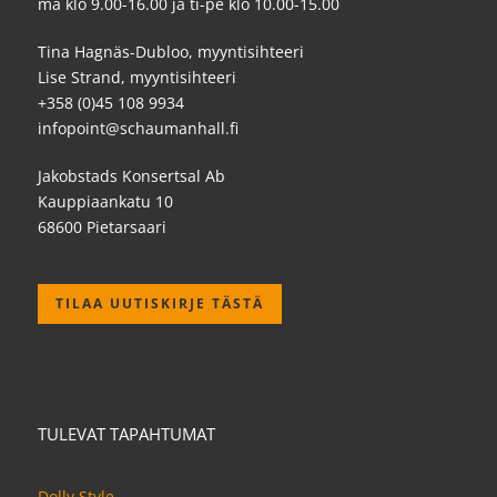
ma klo 9.00-16.00 ja ti-pe klo 10.00-15.00
Tina Hagnäs-Dubloo, myyntisihteeri
Lise Strand, myyntisihteeri
+358 (0)45 108 9934
infopoint@schaumanhall.fi
Jakobstads Konsertsal Ab
Kauppiaankatu 10
68600 Pietarsaari
TILAA UUTISKIRJE TÄSTÄ
TULEVAT TAPAHTUMAT
Dolly Style