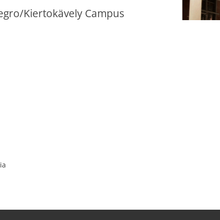
egro/Kiertokävely Campus
ia