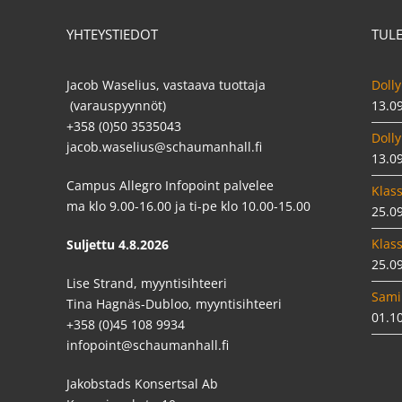
YHTEYSTIEDOT
TUL
Jacob Waselius, vastaava tuottaja
Dolly
(varauspyynnöt)
13.0
+358 (0)50 3535043
Dolly
jacob.waselius@schaumanhall.fi
13.0
Campus Allegro Infopoint palvelee
Klass
ma klo 9.00-16.00 ja ti-pe klo 10.00-15.00
25.0
Klass
Suljettu 4.8.2026
25.0
Lise Strand, myyntisihteeri
Sami
Tina Hagnäs-Dubloo, myyntisihteeri
01.1
+358 (0)45 108 9934
infopoint@schaumanhall.fi
Jakobstads Konsertsal Ab