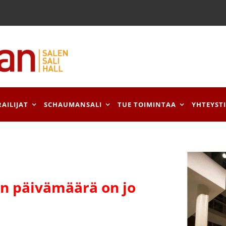
RAILIJAT
SCHAUMANSALI
TUE TOIMINTAA
YHTEYST
 päivämäärä on jo