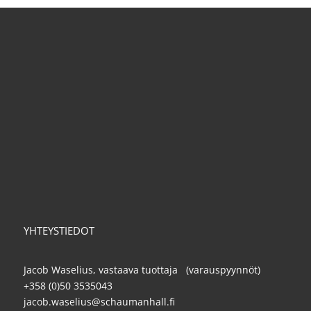
YHTEYSTIEDOT
Jacob Waselius, vastaava tuottaja (varauspyynnöt)
+358 (0)50 3535043
jacob.waselius@schaumanhall.fi