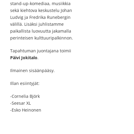
stand-up-komediaa, musiikkia
sekä kiehtova keskustelu Johan
Ludvig ja Fredrika Runebergin
välillä. Lisäksi juhlistamme
paikallista luovuutta jakamalla
perinteisen kulttuuripalkinnon.
Tapahtuman juontajana toimii
Päivi Jokitalo
.
Ilmainen sisäänpääsy.
Illan esiintyjät:
-Cornelia Björk
-Seesar XL
-Esko Heinonen