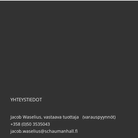
YHTEYSTIEDOT
Jacob Waselius, vastaava tuottaja (varauspyynnöt)
+358 (0)50 3535043
jacob.waselius@schaumanhall.fi