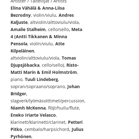
Artister / Taiteilijat / Artists
Elina Vähälä & Anna-Liisa
Bezrodny
,
violin/viulu,
Andres
Kaljuste
, altviolin/alttoviulu/viola
,
Amalie Stalheim
, cello/sello
,
Meta
4 (Antti Tikkanen
& Minna
Pensola
, violin/viulu,
Atte
Kilpeläinen
,
altviolin/alttoviulu/viola,
Tomas
Djupsjöbacka
, cello/sello),
Risto-
Matti Marin & Emil Holmström
,
piano,
Tuuli Lindeberg
,
sopran/sopraano/soprano,
Johan
Bridger,
slagverk/lyömäsoittimet/percussion,
Niamh McKenna
, flöjt/huilu/flute,
Eneko Iriarte Velasco
,
klarinett/klarinetti/clarinet,
Petteri
Pitko
, cembalo/harpsichord
, Julius
Pyrhönen
,