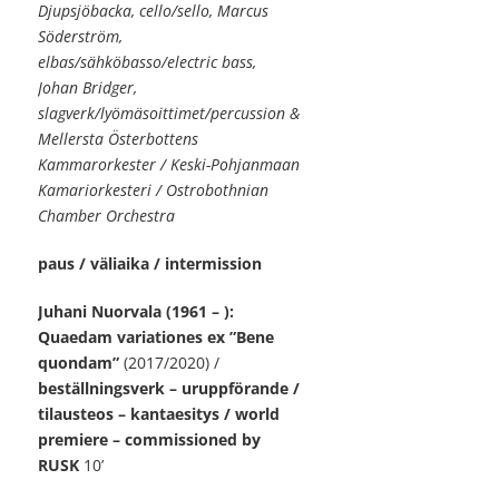
Djupsjöbacka, cello/sello, Marcus
Söderström,
elbas/sähköbasso/electric bass,
Johan Bridger,
slagverk/lyömäsoittimet/percussion &
Mellersta Österbottens
Kammarorkester / Keski-Pohjanmaan
Kamariorkesteri / Ostrobothnian
Chamber Orchestra
paus / väliaika / intermission
Juhani Nuorvala (1961 – ):
Quaedam variationes ex ”Bene
quondam”
(2017/2020) /
beställningsverk – uruppförande /
tilausteos – kantaesitys / world
premiere – commissioned by
RUSK
10’