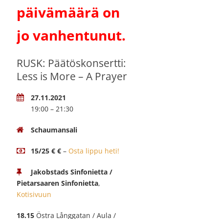
päivämäärä on
jo vanhentunut.
RUSK: Päätöskonsertti:
Less is More – A Prayer
27.11.2021
19:00 – 21:30
Schaumansali
15/25 € €
–
Osta lippu heti!
Jakobstads Sinfonietta /
Pietarsaaren Sinfonietta
,
Kotisivuun
18.15
Östra Långgatan / Aula /