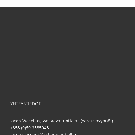
YHTEYSTIEDOT
Jacob Waselius, vastaava tuottaja (varauspyynnöt)
+358 (0)50 3535043
jacob.waselius@schaumanhall.fi