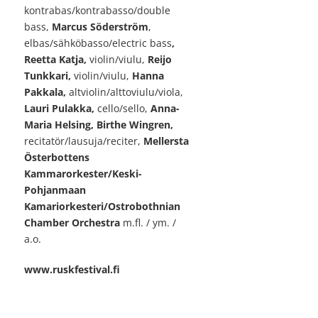
kontrabas/kontrabasso/double
bass,
Marcus Söderström
,
elbas/sähköbasso/electric bass
,
Reetta Katja,
violin/viulu,
Reijo
Tunkkari,
violin/viulu,
Hanna
Pakkala,
altviolin/alttoviulu/viola,
Lauri Pulakka,
cello/sello,
Anna-
Maria Helsing, Birthe Wingren,
recitatör/lausuja/reciter,
Mellersta
Österbottens
Kammarorkester/Keski-
Pohjanmaan
Kamariorkesteri/Ostrobothnian
Chamber Orchestra
m.fl. / ym. /
a.o.
www.ruskfestival.fi