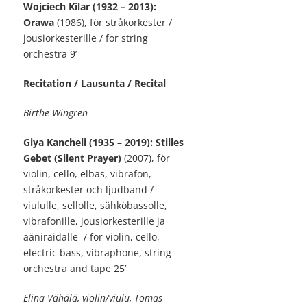
Wojciech Kilar (1932 – 2013):
Orawa
(1986), för stråkorkester /
jousiorkesterille / for string
orchestra
9’
Recitation / Lausunta / Recital
Birthe Wingren
Giya Kancheli (1935 – 2019): Stilles
Gebet (Silent Prayer)
(2007), för
violin, cello, elbas, vibrafon,
stråkorkester och ljudband /
viululle, sellolle, sähköbassolle,
vibrafonille, jousiorkesterille ja
ääniraidalle / for violin, cello,
electric bass, vibraphone, string
orchestra and tape
25’
Elina Vähälä, violin/viulu, Tomas