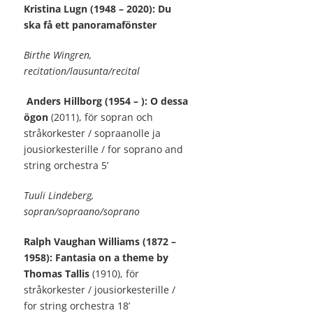
Kristina Lugn (1948 – 2020): Du
ska få ett panoramafönster
Birthe Wingren,
recitation/lausunta/recital
Anders Hillborg (1954 – ): O dessa
ögon
(2011), för sopran och
stråkorkester / sopraanolle ja
jousiorkesterille / for soprano and
string orchestra
5’
Tuuli Lindeberg,
sopran/sopraano/soprano
Ralph Vaughan Williams (1872 –
1958): Fantasia on a theme by
Thomas Tallis
(1910), för
stråkorkester / jousiorkesterille /
for string orchestra
18’