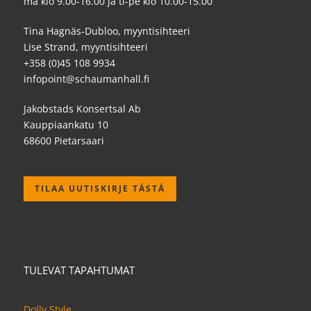
ma klo 9.00-16.00 ja ti-pe klo 10.00-15.00
Tina Hagnäs-Dubloo, myyntisihteeri
Lise Strand, myyntisihteeri
+358 (0)45 108 9934
infopoint@schaumanhall.fi
Jakobstads Konsertsal Ab
Kauppiaankatu 10
68600 Pietarsaari
TILAA UUTISKIRJE TÄSTÄ
TULEVAT TAPAHTUMAT
Dolly Style