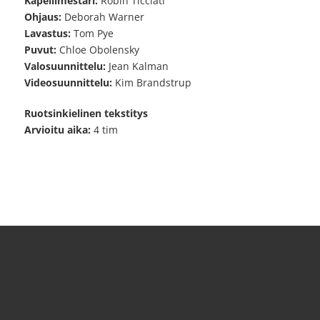
Kapellimestari:
Robin Ticciati
Ohjaus:
Deborah Warner
Lavastus:
Tom Pye
Puvut:
Chloe Obolensky
Valosuunnittelu:
Jean Kalman
Videosuunnittelu:
Kim Brandstrup
Ruotsinkielinen tekstitys
Arvioitu aika:
4 tim