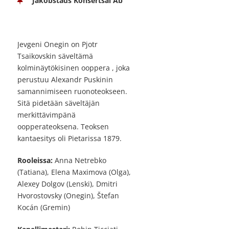
Jakobstads Konsertsal Ab
Jevgeni Onegin on Pjotr
Tsaikovskin säveltämä
kolminäytökisinen ooppera , joka
perustuu Alexandr Puskinin
samannimiseen ruonoteokseen.
Sitä pidetään säveltäjän
merkittävimpänä
oopperateoksena. Teoksen
kantaesitys oli Pietarissa 1879.
Rooleissa:
Anna Netrebko
(Tatiana), Elena Maximova (Olga),
Alexey Dolgov (Lenski), Dmitri
Hvorostovsky (Onegin), Štefan
Kocán (Gremin)