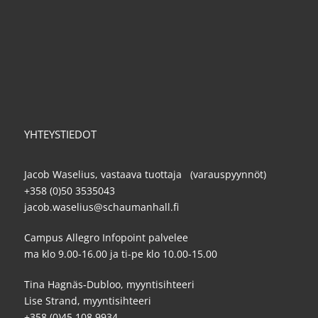
YHTEYSTIEDOT
Jacob Waselius, vastaava tuottaja (varauspyynnöt)
+358 (0)50 3535043
jacob.waselius@schaumanhall.fi
Campus Allegro Infopoint palvelee
ma klo 9.00-16.00 ja ti-pe klo 10.00-15.00
Tina Hagnäs-Dubloo, myyntisihteeri
Lise Strand, myyntisihteeri
+358 (0)45 108 9934