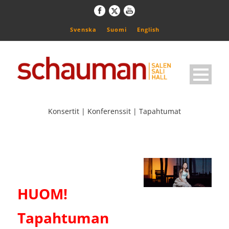
Svenska
Suomi
English
Konsertit | Konferenssit | Tapahtumat
HUOM!
Tapahtuman