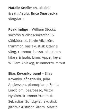
Natalie Snellman,
ukulele
& sång/laulu,
Erica Snårbacka
,
sång/laulu
Peak Indigo
– William Stocks,
saxofon & elbas/saksofoni &
sähköbasso, Kevin Vikström,
trummor, bas akustisk gitarr &
sång, rummut, basso, akustinen
kitara & laulu, Linus Appel, keys,
William Ahlskog, trummor/rummut
Elias Kovanko band –
Elias
Kovanko, sång/laulu, Julia
Andersson, piano/piano, Emilia
Lindblom, bas/basso, Victor
Nyblom, trummor/rummut,
Sebastian Sundqvist, akustisk
gitarr/akustinen kitara, Martin