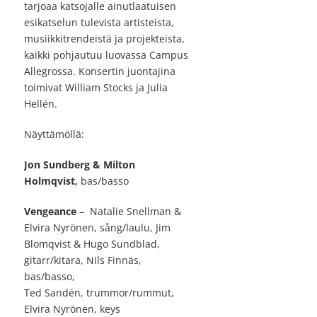
tarjoaa katsojalle ainutlaatuisen
esikatselun tulevista artisteista,
musiikkitrendeistä ja projekteista,
kaikki pohjautuu luovassa Campus
Allegrossa. Konsertin juontajina
toimivat William Stocks ja Julia
Hellén.
Näyttämöllä:
Jon Sundberg & Milton
Holmqvist,
bas/basso
Vengeance
– Natalie Snellman &
Elvira Nyrönen, sång/laulu, Jim
Blomqvist & Hugo Sundblad,
gitarr/kitara, Nils Finnäs,
bas/basso,
Ted Sandén, trummor/rummut,
Elvira Nyrönen, keys