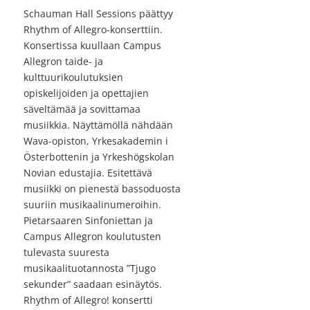
Schauman Hall Sessions päättyy
Rhythm of Allegro-konserttiin.
Konsertissa kuullaan Campus
Allegron taide- ja
kulttuurikoulutuksien
opiskelijoiden ja opettajien
säveltämää ja sovittamaa
musiikkia. Näyttämöllä nähdään
Wava-opiston, Yrkesakademin i
Österbottenin ja Yrkeshögskolan
Novian edustajia. Esitettävä
musiikki on pienestä bassoduosta
suuriin musikaalinumeroihin.
Pietarsaaren Sinfoniettan ja
Campus Allegron koulutusten
tulevasta suuresta
musikaalituotannosta ”Tjugo
sekunder” saadaan esinäytös.
Rhythm of Allegro! konsertti