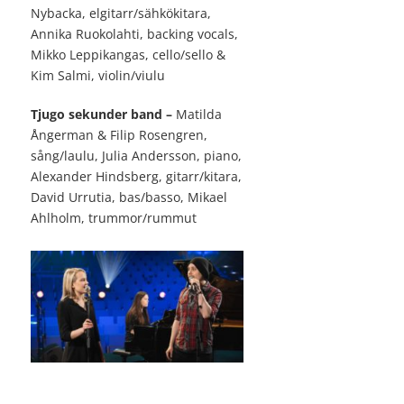
Nybacka, elgitarr/sähkökitara,
Annika Ruokolahti, backing vocals,
Mikko Leppikangas, cello/sello &
Kim Salmi, violin/viulu
Tjugo sekunder band –
Matilda
Ångerman & Filip Rosengren,
sång/laulu, Julia Andersson, piano,
Alexander Hindsberg, gitarr/kitara,
David Urrutia, bas/basso, Mikael
Ahlholm, trummor/rummut