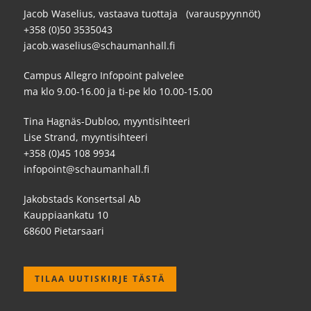
Jacob Waselius, vastaava tuottaja (varauspyynnöt)
+358 (0)50 3535043
jacob.waselius@schaumanhall.fi
Campus Allegro Infopoint palvelee
ma klo 9.00-16.00 ja ti-pe klo 10.00-15.00
Tina Hagnäs-Dubloo, myyntisihteeri
Lise Strand, myyntisihteeri
+358 (0)45 108 9934
infopoint@schaumanhall.fi
Jakobstads Konsertsal Ab
Kauppiaankatu 10
68600 Pietarsaari
TILAA UUTISKIRJE TÄSTÄ