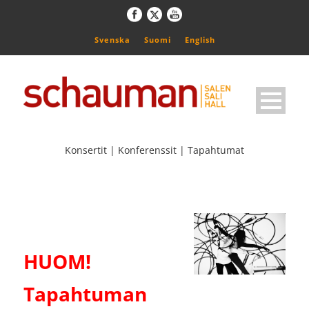
Svenska
Suomi
English
Konsertit | Konferenssit | Tapahtumat
HUOM!
Tapahtuman