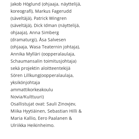
Jakob Höglund (ohjaaja, näyttelijä,
koreografi), Markus Fagerudd
(säveltäjä), Patrick Wingren
(säveltäjä), Dick Idman (näyttelijä,
ohjaaja), Anna Simberg
(dramaturgi), Åsa Salvesen
(ohjaaja, Wasa Teaternin johtaja),
Annika Mylläri (oopperalaulaja,
Schaumansalin toimitusjohtaja)
sekä projektin aloitteentekijä
Sören Lillkung(oopperalaulaja,
yksikönjohtaja
ammattikorkeakoulu
Novia/Kulttuuri)
Osallistujat ovat: Sauli Zinovjev,
Miika Hyytiäinen, Sebastian Hilli &
Maria Kallio, Eero Paalanen &
Ulriikka Heikinheimo.