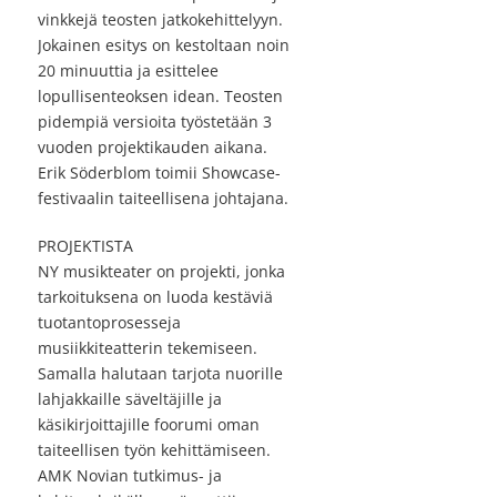
vinkkejä teosten jatkokehittelyyn.
Jokainen esitys on kestoltaan noin
20 minuuttia ja esittelee
lopullisenteoksen idean. Teosten
pidempiä versioita työstetään 3
vuoden projektikauden aikana.
Erik Söderblom toimii Showcase-
festivaalin taiteellisena johtajana.
PROJEKTISTA
NY musikteater on projekti, jonka
tarkoituksena on luoda kestäviä
tuotantoprosesseja
musiikkiteatterin tekemiseen.
Samalla halutaan tarjota nuorille
lahjakkaille säveltäjille ja
käsikirjoittajille foorumi oman
taiteellisen työn kehittämiseen.
AMK Novian tutkimus- ja