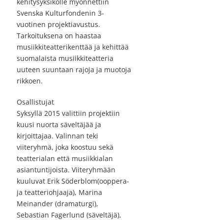
kehitysyksikölle myönnettiin
Svenska Kulturfondenin 3-
vuotinen projektiavustus.
Tarkoituksena on haastaa
musiikkiteatterikenttää ja kehittää
suomalaista musiikkiteatteria
uuteen suuntaan rajoja ja muotoja
rikkoen.
Osallistujat
Syksyllä 2015 valittiin projektiin
kuusi nuorta säveltäjää ja
kirjoittajaa. Valinnan teki
viiteryhmä, joka koostuu sekä
teatterialan että musiikkialan
asiantuntijoista. Viiteryhmään
kuuluvat Erik Söderblom(ooppera-
ja teatteriohjaaja), Marina
Meinander (dramaturgi),
Sebastian Fagerlund (säveltäjä),