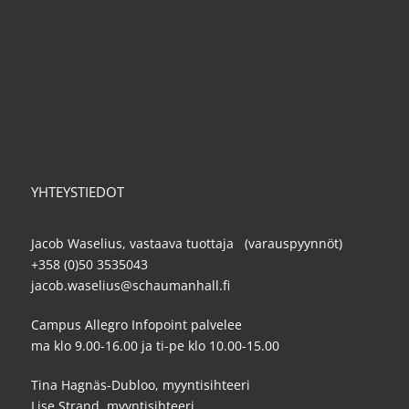
YHTEYSTIEDOT
Jacob Waselius, vastaava tuottaja (varauspyynnöt)
+358 (0)50 3535043
jacob.waselius@schaumanhall.fi
Campus Allegro Infopoint palvelee
ma klo 9.00-16.00 ja ti-pe klo 10.00-15.00
Tina Hagnäs-Dubloo, myyntisihteeri
Lise Strand, myyntisihteeri