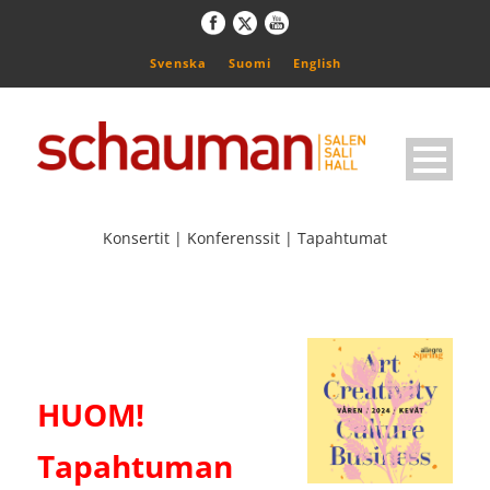
Svenska
Suomi
English
Konsertit | Konferenssit | Tapahtumat
HUOM!
Tapahtuman