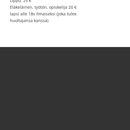
Lippu: 25 €
Eläkeläinen, työtön, opiskelija 20 €
lapsi alle 18v ilmaiseksi (joka tulee
huoltajansa kanssa)