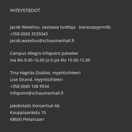
YHTEYSTIEDOT
Jacob Waselius, vastaava tuottaja (varauspyynnöt)
+358 (0)50 3535043
jacob.waselius@schaumanhall.fi
Campus Allegro Infopoint palvelee
ma klo 9.00-16.00 ja ti-pe klo 10.00-15.00
Tina Hagnäs-Dubloo, myyntisihteeri
Lise Strand, myyntisihteeri
+358 (0)45 108 9934
infopoint@schaumanhall.fi
Jakobstads Konsertsal Ab
Kauppiaankatu 10
68600 Pietarsaari