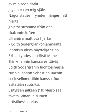
av min röda dräkt.
Jag anar ren mig själv.
Någonstädes i rymden hänger mitt
hjärta,
gnistor strömma ifrån det,
skakande luften
till andra måttlösa hjärtan
– Edith SödergranPohjanmaalta
lähtöisin oleva näyttelijä Stina
Ekblad yhdessä sellisti Mime
Brinkmannin kanssa esittävät
Edith Södergranin luontoaiheisia
runoja Johann Sebastian Bachin
soolosellomusiikin kanssa. Runot
esitetään ruotsiksi.
Esityksen jälkeen (1h) yleisö saa
tavata Stinan ja Mimen
artistikeskustelussa.