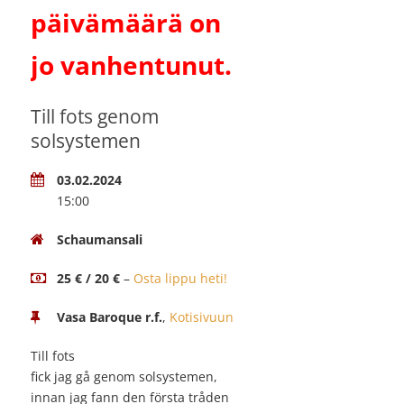
päivämäärä on
jo vanhentunut.
Till fots genom
solsystemen
03.02.2024
15:00
Schaumansali
25 € / 20 €
–
Osta lippu heti!
Vasa Baroque r.f.
,
Kotisivuun
Till fots
fick jag gå genom solsystemen,
innan jag fann den första tråden